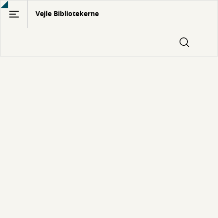
Gå
Vejle Bibliotekerne
til
hovedindhold