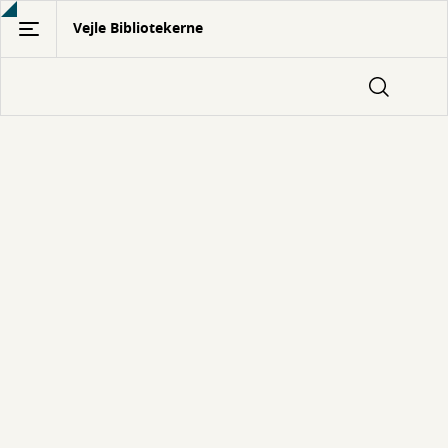
Gå
Vejle Bibliotekerne
til
hovedindhold