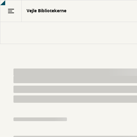
Gå
Vejle Bibliotekerne
til
hovedindhold