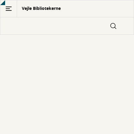
Gå
Vejle Bibliotekerne
til
hovedindhold