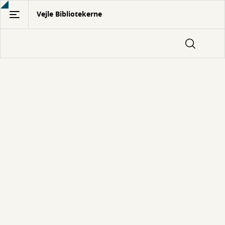
Gå
Vejle Bibliotekerne
til
hovedindhold