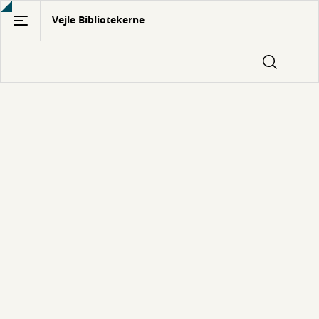
Gå
Vejle Bibliotekerne
til
hovedindhold