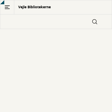
Gå
Vejle Bibliotekerne
til
hovedindhold