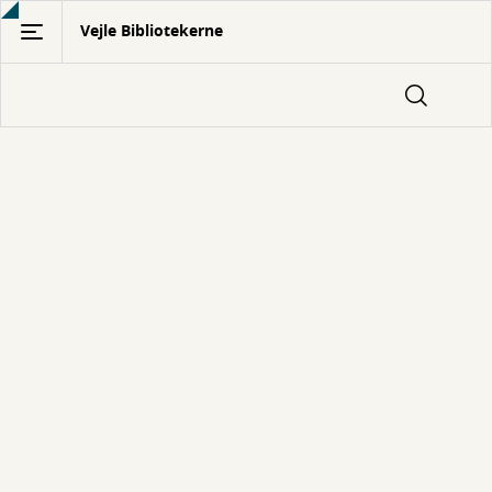
Gå
Vejle Bibliotekerne
til
hovedindhold