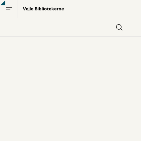
Gå
Vejle Bibliotekerne
til
hovedindhold