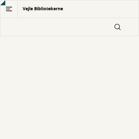
Gå
Vejle Bibliotekerne
til
hovedindhold