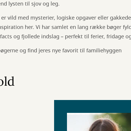
d lysten til sjov og leg.
er vild med mysterier, logiske opgaver eller gakked
inspiration her. Vi har samlet en lang række bøger fy
facts og fjollede indslag – perfekt til ferier, fridage
øgerne og find jeres nye favorit til familiehyggen
old