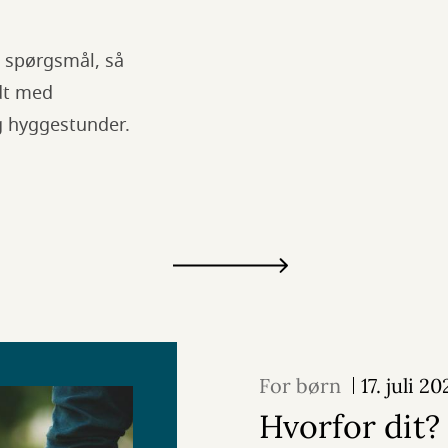
e spørgsmål, så
ldt med
 og hyggestunder.
For børn
17. juli 2
Hvorfor dit?