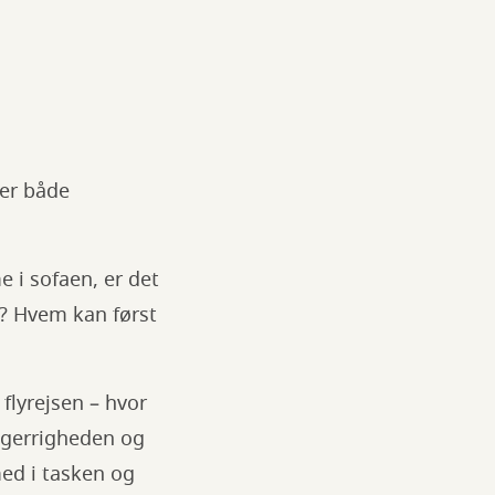
 er både
 i sofaen, er det
? Hvem kan først
flyrejsen – hvor
ysgerrigheden og
ed i tasken og