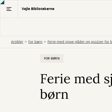
Gå
Vejle Bibliotekerne
til
hovedindhold
Artikler
For børn
Ferie med sjove gåder og quizzer for 
FOR BØRN
Ferie med s
børn