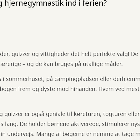
og hjernegymnastik ind i ferien?
er, quizzer og vittigheder det helt perfekte valg! De
ærerige – og de kan bruges på utallige måder.
s i sommerhuset, på campingpladsen eller derhjemme
izbogen frem og dyste mod hinanden. Hvem ved mest
quizzer er også geniale til køreturen, togturen eller 
les lang. De holder børnene aktiverede, stimulerer n
rin undervejs. Mange af bøgerne er nemme at tage m