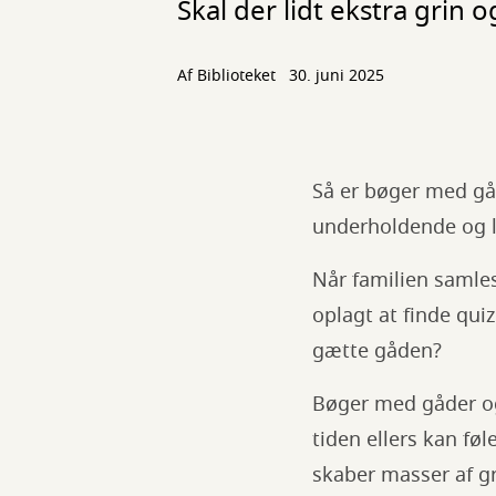
Skal der lidt ekstra grin 
Af Biblioteket
30. juni 2025
Så er bøger med gåd
underholdende og l
Når familien samle
oplagt at finde qu
gætte gåden?
Bøger med gåder og 
tiden ellers kan fø
skaber masser af g