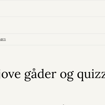
børn
jove gåder og quizz