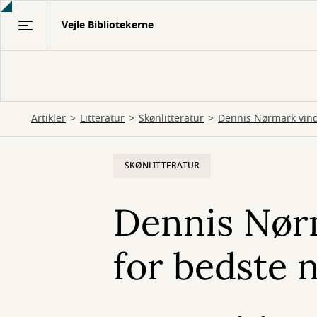
Gå
Vejle Bibliotekerne
til
hovedindhold
Artikler
Litteratur
Skønlitteratur
Dennis Nørmark vind
SKØNLITTERATUR
Dennis Nør
for bedste 