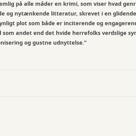
emlig på alle måder en krimi, som viser hvad ge
 og nytænkende litteratur, skrevet i en glidend
nligt plot som både er inciterende og engageren
 som andet end det hvide herrefolks verdslige syn
onisering og gustne udnyttelse.”