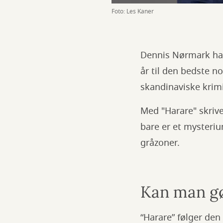
Foto: Les Kaner
Dennis Nørmark har
år til den bedste 
skandinaviske krimi
Med "Harare" skriver
bare er et mysteri
gråzoner.
Kan man gør
“Harare” følger de