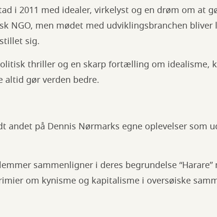
d i 2011 med idealer, virkelyst og en drøm om at gø
ansk NGO, men mødet med udviklingsbranchen bliver 
illet sig.
litisk thriller og en skarp fortælling om idealisme,
e altid gør verden bedre.
t andet på Dennis Nørmarks egne oplevelser som ud
lemmer sammenligner i deres begrundelse “Harare
krimier om kynisme og kapitalisme i oversøiske sa