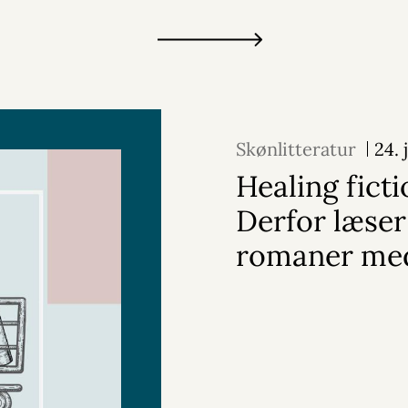
Skønlitteratur
24. 
Healing ficti
Derfor læser
romaner me