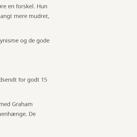
re en forskel. Hun
langt mere mudret,
 kynisme og de gode
sendt for godt 15
” med Graham
mmenhænge. De