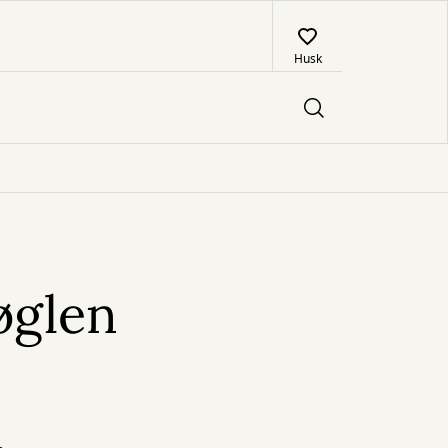
Husk
øglen