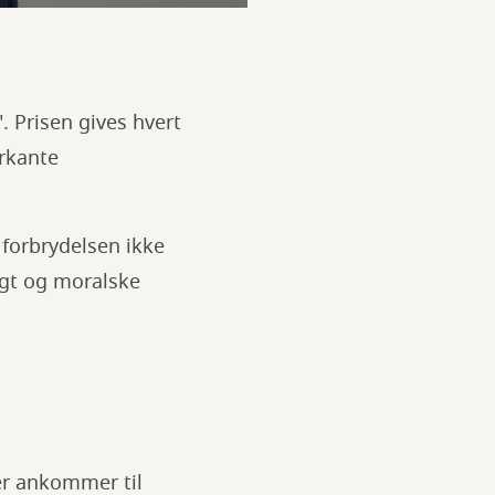
 Prisen gives hvert
rkante
r forbrydelsen ikke
agt og moralske
er ankommer til