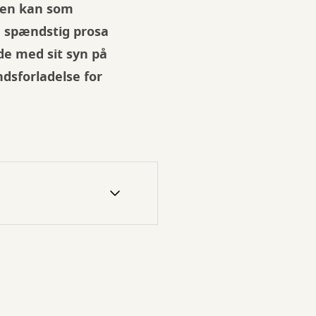
nren kan som
e spændstig prosa
de med sit syn på
dsforladelse for