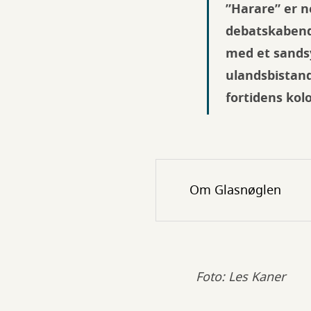
”Harare” er n
debatskabende
med et sandsy
ulandsbistand
fortidens kol
Om Glasnøglen
Foto: Les Kaner