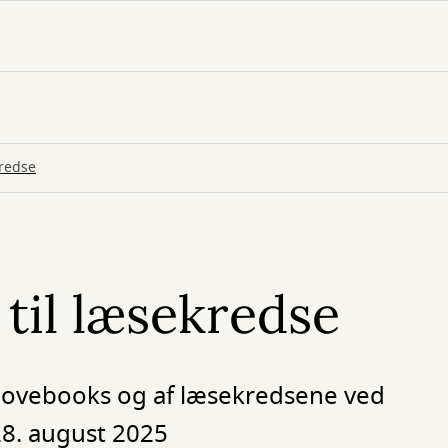
kredse
til læsekredse
elovebooks og af læsekredsene ved
28. august 2025