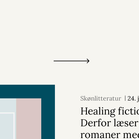
Skønlitteratur
24. 
Healing ficti
Derfor læser
romaner me