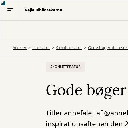
Gå
Vejle Bibliotekerne
til
hovedindhold
Artikler
Litteratur
Skønlitteratur
Gode bøger til læse
SKØNLITTERATUR
Gode bøger 
Titler anbefalet af @ann
inspirationsaftenen den 