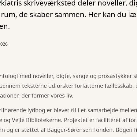
kiatris skriveværksted deler noveller, d
e rum, de skaber sammen. Her kan du l
en.
2026
ologi med noveller, digte, sange og prosastykker skr
 Gennem teksterne udforsker forfatterne fællesskab,
ationer, der former vores liv.
ilhørende lydbog er blevet til i et samarbejde melle
e og Vejle Bibliotekerne. Projektet er faciliteret af f
 og er støttet af Bagger-Sørensen Fonden. Bogen 