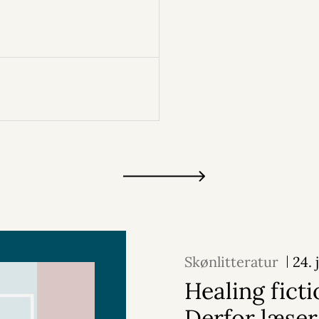
Skønlitteratur
24. 
Healing ficti
Derfor læser