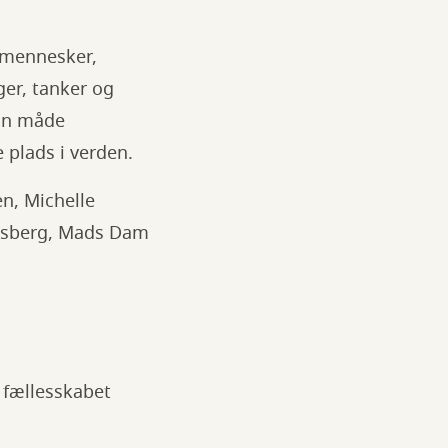
 mennesker,
ger, tanker og
sin måde
 plads i verden.
en, Michelle
Gasberg, Mads Dam
 fællesskabet