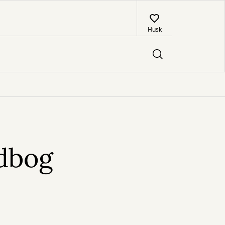
Husk
dbog