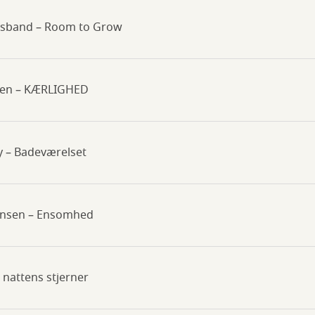
usband – Room to Grow
msen – KÆRLIGHED
y – Badeværelset
ansen – Ensomhed
e nattens stjerner