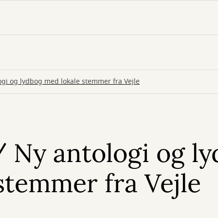
gi og lydbog med lokale stemmer fra Vejle
Ny antologi og ly
stemmer fra Vejle