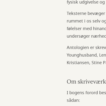
fysisk udgivelse og
Teksterne bevæger 
rummet i os selv og
følelser med hinan
undersøger nærhed,
Antologien er skrev
Younghusband, Lene
Kristiansen, Stine
Om skriveværk
I bogens forord be
sådan: