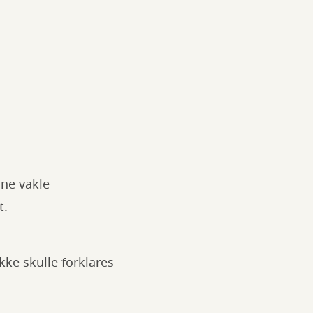
nne vakle
t.
ikke skulle forklares