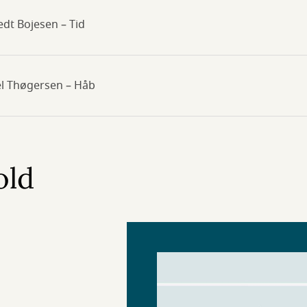
edt Bojesen – Tid
el Thøgersen – Håb
old