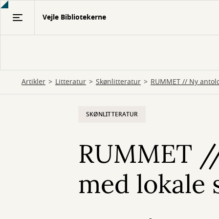
Gå
Vejle Bibliotekerne
til
hovedindhold
Artikler
Litteratur
Skønlitteratur
RUMMET // Ny antolo
SKØNLITTERATUR
RUMMET // 
med lokale 