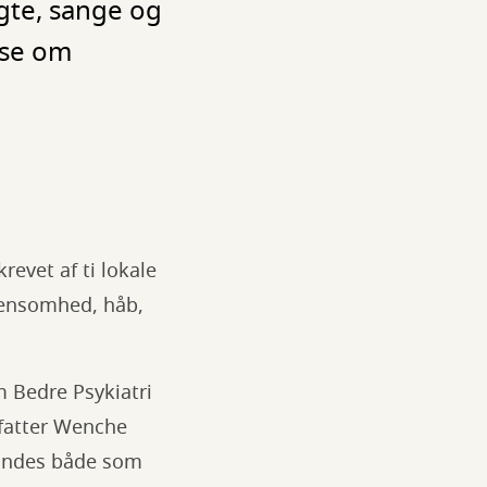
igte, sange og
æse om
evet af ti lokale
 ensomhed, håb,
m Bedre Psykiatri
orfatter Wenche
findes både som