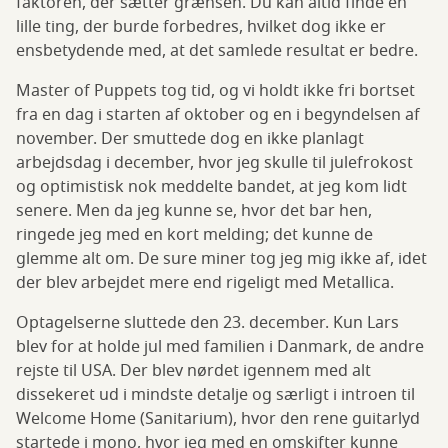
faktoren, der sætter grænsen. Du kan altid finde en
lille ting, der burde forbedres, hvilket dog ikke er
ensbetydende med, at det samlede resultat er bedre.
Master of Puppets tog tid, og vi holdt ikke fri bortset
fra en dag i starten af oktober og en i begyndelsen af
november. Der smuttede dog en ikke planlagt
arbejdsdag i december, hvor jeg skulle til julefrokost
og optimistisk nok meddelte bandet, at jeg kom lidt
senere. Men da jeg kunne se, hvor det bar hen,
ringede jeg med en kort melding; det kunne de
glemme alt om. De sure miner tog jeg mig ikke af, idet
der blev arbejdet mere end rigeligt med Metallica.
Optagelserne sluttede den 23. december. Kun Lars
blev for at holde jul med familien i Danmark, de andre
rejste til USA. Der blev nørdet igennem med alt
dissekeret ud i mindste detalje og særligt i introen til
Welcome Home (Sanitarium), hvor den rene guitarlyd
startede i mono, hvor jeg med en omskifter kunne