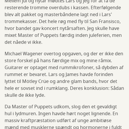
Mellem jul og nytår mødtes Lars og jeg for at få de
resterende tromme overdubs i kassen. Efterfølgende
blev alt pakket og masterbåndene lagt ned i Lars'
trommekasser. Det hele røg med fly til San Fransisco,
hvor bandet gav koncert nytårsaften. Jeg skulle have
mixet Master of Puppets færdig inden juleferien, men
det nåede vi ikke.
Michael Wagener overtog opgaven, og der er ikke den
store forskel på hans færdige mix og mine råmix.
Guitarer er optaget med rummikrofoner, så dybden af
rummet er bevaret. Lars og James havde forinden
lyttet til Mötley Crüe og andre glam bands, hvor det
hele er sovset ind i rumklang. Deres konklusion: Sådan
skulle de ikke lyde.
Da Master of Puppets udkom, slog den et gevaldigt
hul i lydmuren. Ingen havde hørt noget lignende. En
massiv kraftpræstation udført af unge ambitiøse
mænd med musklerne spændt og hormonerne i fuldt