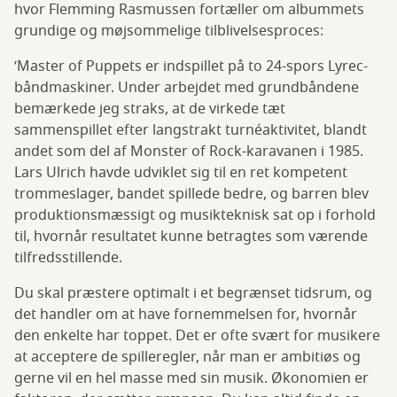
hvor Flemming Rasmussen fortæller om albummets
grundige og møjsommelige tilblivelsesproces:
‘Master of Puppets er indspillet på to 24-spors Lyrec-
båndmaskiner. Under arbejdet med grundbåndene
bemærkede jeg straks, at de virkede tæt
sammenspillet efter langstrakt turnéaktivitet, blandt
andet som del af Monster of Rock-karavanen i 1985.
Lars Ulrich havde udviklet sig til en ret kompetent
trommeslager, bandet spillede bedre, og barren blev
produktionsmæssigt og musikteknisk sat op i forhold
til, hvornår resultatet kunne betragtes som værende
tilfredsstillende.
Du skal præstere optimalt i et begrænset tidsrum, og
det handler om at have fornemmelsen for, hvornår
den enkelte har toppet. Det er ofte svært for musikere
at acceptere de spilleregler, når man er ambitiøs og
gerne vil en hel masse med sin musik. Økonomien er