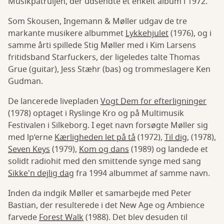
Musikpatruljen, der udsendte et enkelt album i 1972.
Som Skousen, Ingemann & Møller udgav de tre
markante musikere albummet
Lykkehjulet
(1976), og i
samme årti spillede Stig Møller med i Kim Larsens
fritidsband Starfuckers, der ligeledes talte Thomas
Grue (guitar), Jess Stæhr (bas) og trommeslagere Ken
Gudman.
De lancerede livepladen
Vogt Dem for efterligninger
(1978) optaget i Ryslinge Kro og på Multimusik
Festivalen i Silkeborg. I eget navn forsøgte Møller sig
med lp’erne
Kærligheden let på tå
(1972),
Til dig
, (1978),
Seven Keys
(1979),
Kom og dans
(1989) og landede et
solidt radiohit med den smittende synge med sang
Sikke'n dejlig dag
fra 1994 albummet af samme navn.
Inden da indgik Møller et samarbejde med Peter
Bastian, der resulterede i det New Age og Ambience
farvede
Forest Walk
(1988). Det blev desuden til