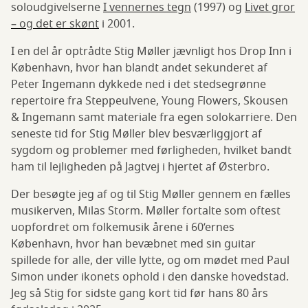
soloudgivelserne
I vennernes tegn
(1997) og
Livet gror
– og det er skønt
i 2001.
I en del år optrådte Stig Møller jævnligt hos Drop Inn i
København, hvor han blandt andet sekunderet af
Peter Ingemann dykkede ned i det stedsegrønne
repertoire fra Steppeulvene, Young Flowers, Skousen
& Ingemann samt materiale fra egen solokarriere. Den
seneste tid for Stig Møller blev besværliggjort af
sygdom og problemer med førligheden, hvilket bandt
ham til lejligheden på Jagtvej i hjertet af Østerbro.
Der besøgte jeg af og til Stig Møller gennem en fælles
musikerven, Milas Storm. Møller fortalte som oftest
uopfordret om folkemusik årene i 60’ernes
København, hvor han bevæbnet med sin guitar
spillede for alle, der ville lytte, og om mødet med Paul
Simon under ikonets ophold i den danske hovedstad.
Jeg så Stig for sidste gang kort tid før hans 80 års