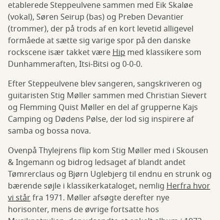
etablerede Steppeulvene sammen med Eik Skaløe
(vokal), Søren Seirup (bas) og Preben Devantier
(trommer), der på trods af en kort levetid alligevel
formåede at sætte sig varige spor på den danske
rockscene især takket være
Hip
med klassikere som
Dunhammeraften, Itsi-Bitsi og 0-0-0.
Efter Steppeulvene blev sangeren, sangskriveren og
guitaristen Stig Møller sammen med Christian Sievert
og Flemming Quist Møller en del af grupperne Kajs
Camping og Dødens Pølse, der lod sig inspirere af
samba og bossa nova.
Ovenpå Thylejrens flip kom Stig Møller med i Skousen
& Ingemann og bidrog ledsaget af blandt andet
Tømrerclaus og Bjørn Uglebjerg til endnu en strunk og
bærende søjle i klassikerkataloget, nemlig
Herfra hvor
vi står
fra 1971. Møller afsøgte derefter nye
horisonter, mens de øvrige fortsatte hos