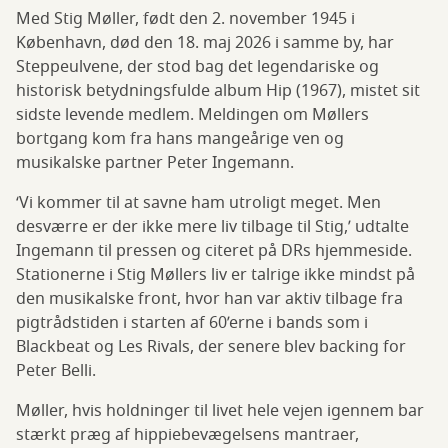
Med Stig Møller, født den 2. november 1945 i
København, død den 18. maj 2026 i samme by, har
Steppeulvene, der stod bag det legendariske og
historisk betydningsfulde album Hip (1967), mistet sit
sidste levende medlem. Meldingen om Møllers
bortgang kom fra hans mangeårige ven og
musikalske partner Peter Ingemann.
‘Vi kommer til at savne ham utroligt meget. Men
desværre er der ikke mere liv tilbage til Stig,’ udtalte
Ingemann til pressen og citeret på DRs hjemmeside.
Stationerne i Stig Møllers liv er talrige ikke mindst på
den musikalske front, hvor han var aktiv tilbage fra
pigtrådstiden i starten af 60’erne i bands som i
Blackbeat og Les Rivals, der senere blev backing for
Peter Belli.
Møller, hvis holdninger til livet hele vejen igennem bar
stærkt præg af hippiebevægelsens mantraer,