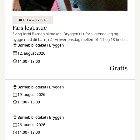
FRITID OG LIVSSTIL
Fars legestue
Sving forbi Børnebiblioteket i Bryggen til uforpligtende leg og
hygge med dit barn, når vi hver onsdag mellem kl. 11 og 13 finder
legetøjet frem og inviterer til Fars legestue.
Børnebiblioteket i Bryggen
12. august 2026
11:00 - 13:00
Gratis
Børnebiblioteket i Bryggen
Fars
19. august 2026
legestue
11:00 - 13:00
Børnebiblioteket i Bryggen
Fars
26. august 2026
legestue
11:00 - 13:00