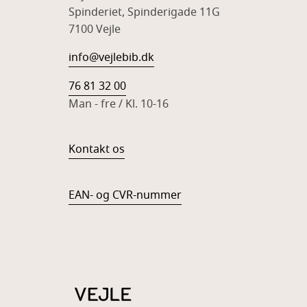
Spinderiet, Spinderigade 11G
7100 Vejle
info@vejlebib.dk
76 81 32 00
Man - fre / Kl. 10-16
Kontakt os
EAN- og CVR-nummer