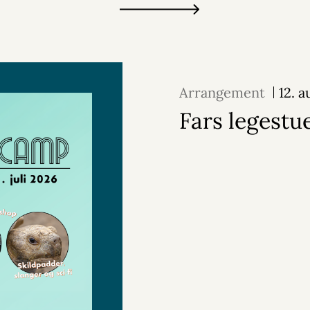
Arrangement
12. 
Fars legestu