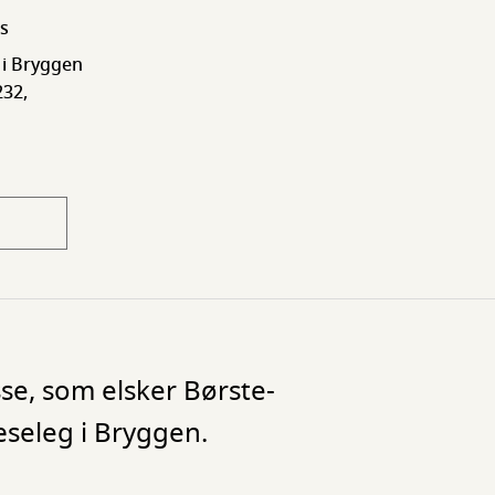
is
 i Bryggen
232,
e, som elsker Børste-
æseleg i Bryggen.