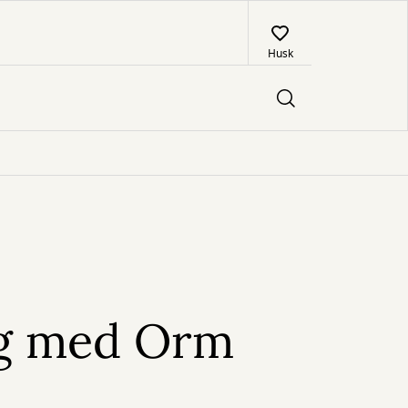
Husk
6
g med Orm