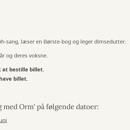
øh-sang, læser en Børste-bog og leger dimsedutter.
 år og deres voksne.
at bestille billet.
ave billet.
g med Orm' på følgende datoer:
uni