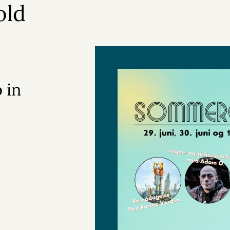
old
 in