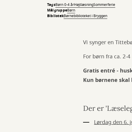
Tags
Børn 0-4 år
Højtlæsning
Sommerferie
Målgruppe
Børn
Bibliotek
Børnebiblioteket i Bryggen
Vi synger en Titteb
For børn fra ca. 2-4
Gratis entré - husk 
Kun børnene skal h
Der er 'Læsele
Lørdag den 6. j