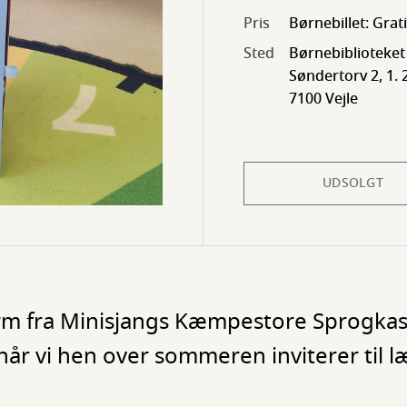
Pris
Børnebillet: Grat
Sted
Børnebiblioteket
Søndertorv 2, 1. 
7100 Vejle
UDSOLGT
m fra Minisjangs Kæmpestore Sprogkass
år vi hen over sommeren inviterer til l