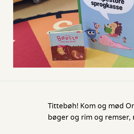
Tittebøh! Kom og mød Or
bøger og rim og remser, n