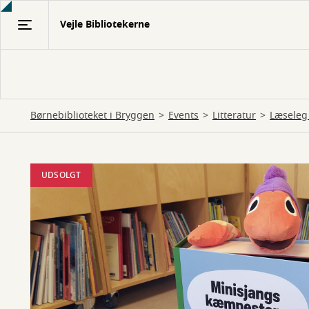
Gå
Vejle Bibliotekerne
til
hovedindhold
Børnebiblioteket i Bryggen
Events
Litteratur
Læsele
UDSOLGT