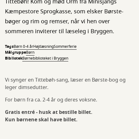
Tittebøh! Kom og mød Orm fra Minisjangs
Kæmpestore Sprogkasse, som elsker Børste-
bøger og rim og remser, når vi hen over
sommeren inviterer til læseleg i Bryggen.
Tags
Børn 0-4 år
Højtlæsning
Sommerferie
Målgruppe
Børn
Bibliotek
Børnebiblioteket i Bryggen
Vi synger en Tittebøh-sang, læser en Børste-bog og
leger dimsedutter.
For børn fra ca. 2-4 år og deres voksne.
Gratis entré - husk at bestille billet.
Kun børnene skal have billet.