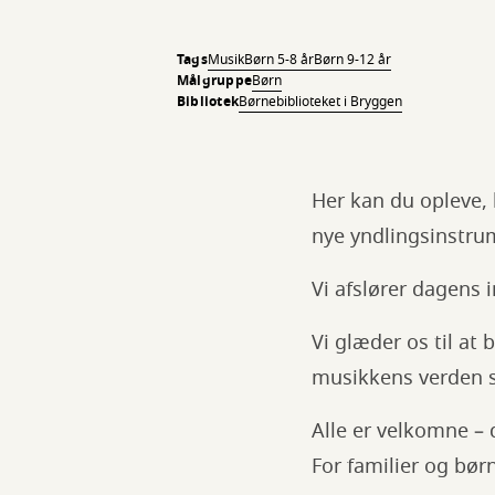
Tags
Musik
Børn 5-8 år
Børn 9-12 år
Målgruppe
Børn
Bibliotek
Børnebiblioteket i Bryggen
Her kan du opleve, h
nye yndlingsinstru
Vi afslører dagens 
Vi glæder os til at
musikkens verden 
Alle er velkomne – 
For familier og børn