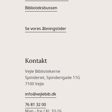
Biblioteksbussen
Se vores åbningstider
Kontakt
Vejle Bibliotekerne
Spinderiet, Spinderigade 11G
7100 Vejle
info@vejlebib.dk
76 81 32 00
Man - fre / Kl. 10-16