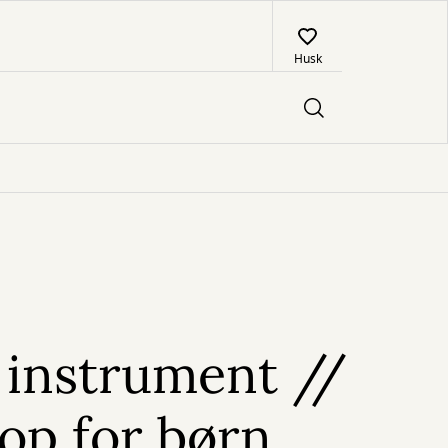
Husk
 instrument //
op for børn