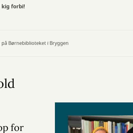
 kig forbi!
 på Børnebiblioteket i Bryggen
old
op for