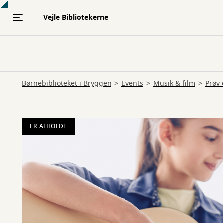
Gå
Vejle Bibliotekerne
til
hovedindhold
Børnebiblioteket i Bryggen
Events
Musik & film
Prøv 
ER AFHOLDT