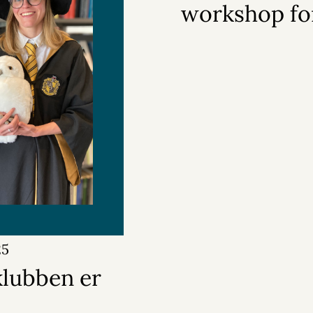
workshop fo
25
klubben er