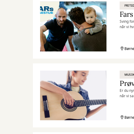
FRITI
Fars
Sving fo
når vi h
legestue
Børne
MUSIK
Prøv
Er du ny
når vi s
inspirer
Børne