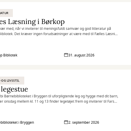
RATUR
es Læsning i Børkop
ær med, når vi inviterer til meningsfuldt samvær og god litteratur på
ibliotek. Det kræver ingen forudsætninger at være med til Fælles Læsning
 du har lyst til at møde andre og tale sammen.
p Bibliotek
31. august 2026
D OG LIVSSTIL
 legestue
rbi Børnebiblioteket i Bryggen til uforpligtende leg og hygge med dit barn,
ver onsdag mellem kl. 11 og 13 finder legetøjet frem og inviterer til Fars
.
biblioteket i Bryggen
2. september 2026