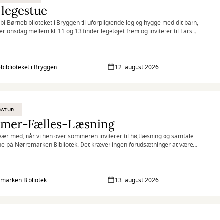
 legestue
rbi Børnebiblioteket i Bryggen til uforpligtende leg og hygge med dit barn,
ver onsdag mellem kl. 11 og 13 finder legetøjet frem og inviterer til Fars
.
biblioteket i Bryggen
12. august 2026
RATUR
mer-Fælles-Læsning
ær med, når vi hen over sommeren inviterer til højtlæsning og samtale
ne på Nørremarken Bibliotek. Det kræver ingen forudsætninger at være
 at du har lyst til at møde andre og tale sammen.
marken Bibliotek
13. august 2026