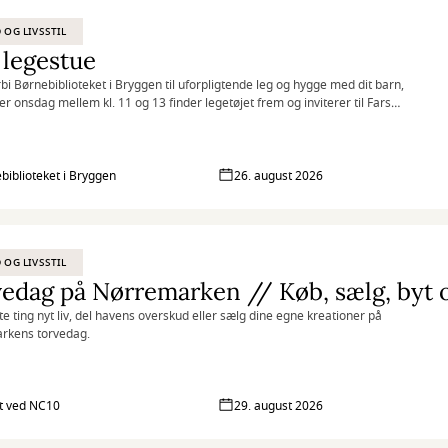
D OG LIVSSTIL
 legestue
rbi Børnebiblioteket i Bryggen til uforpligtende leg og hygge med dit barn,
ver onsdag mellem kl. 11 og 13 finder legetøjet frem og inviterer til Fars
.
biblioteket i Bryggen
26. august 2026
D OG LIVSSTIL
edag på Nørremarken // Køb, sælg, byt 
te ting nyt liv, del havens overskud eller sælg dine egne kreationer på
rkens torvedag.
t ved NC10
29. august 2026