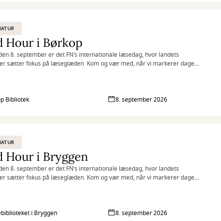
RATUR
 Hour i Børkop
den 8. september er det FN’s internationale læsedag, hvor landets
ker sætter fokus på læseglæden. Kom og vær med, når vi markerer dagen
 af vores biblioteker med Read Hour, hvor vi læser så meget, som vi kan
me.
p Bibliotek
8. september 2026
RATUR
 Hour i Bryggen
den 8. september er det FN’s internationale læsedag, hvor landets
ker sætter fokus på læseglæden. Kom og vær med, når vi markerer dagen
 af vores biblioteker med Read Hour, hvor vi læser så meget, som vi kan
me.
biblioteket i Bryggen
8. september 2026