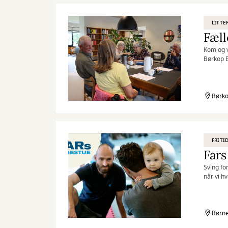
LITTE
Fæll
Kom og v
Børkop B
- kun at
Børko
FRITI
Fars
Sving fo
når vi h
legestue
Børne