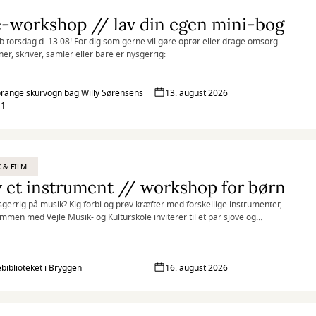
-workshop // lav din egen mini-bog
b torsdag d. 13.08! For dig som gerne vil gøre oprør eller drage omsorg.
er, skriver, samler eller bare er nysgerrig:
range skurvogn bag Willy Sørensens
13. august 2026
 1
 & FILM
 et instrument // workshop for børn
sgerrig på musik? Kig forbi og prøv kræfter med forskellige instrumenter,
ammen med Vejle Musik- og Kulturskole inviterer til et par sjove og
ende musikalske timer på Børnebiblioteket i Bryggen.
biblioteket i Bryggen
16. august 2026