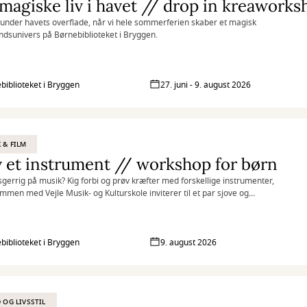
magiske liv i havet // drop in kreaworks
under havets overflade, når vi hele sommerferien skaber et magisk
dsunivers på Børnebiblioteket i Bryggen.
biblioteket i Bryggen
27. juni - 9. august 2026
 & FILM
 et instrument // workshop for børn
sgerrig på musik? Kig forbi og prøv kræfter med forskellige instrumenter,
ammen med Vejle Musik- og Kulturskole inviterer til et par sjove og
ende musikalske timer på Børnebiblioteket i Bryggen
biblioteket i Bryggen
9. august 2026
D OG LIVSSTIL