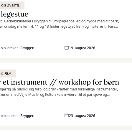
D OG LIVSSTIL
 legestue
rbi Børnebiblioteket i Bryggen til uforpligtende leg og hygge med dit barn,
ver onsdag mellem kl. 11 og 13 finder legetøjet frem og inviterer til Fars
.
biblioteket i Bryggen
19. august 2026
 & FILM
 et instrument // workshop for børn
sgerrig på musik? Kig forbi og prøv kræfter med forskellige instrumenter,
ammen med Vejle Musik- og Kulturskole inviterer til et par sjove og
ende musikalske timer på Børnebiblioteket i Bryggen.
biblioteket i Bryggen
23. august 2026