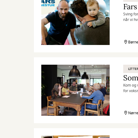
Fars
Sving fo
når vi h
legestue
Børne
LITTE
Som
Kom og v
for voks
med. Kun
Nørre