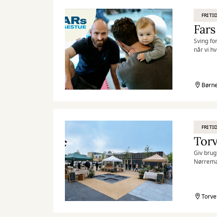
FRITI
Fars
Sving fo
når vi h
legestue
Børne
FRITI
Torv
Giv brug
Nørrema
Torve