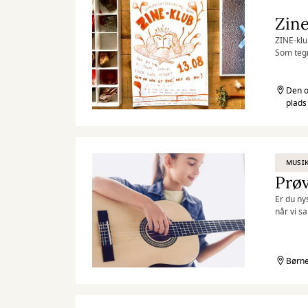
Zine
ZINE-klu
Som tegn
Den o
plads
MUSIK
Prøv
Er du ny
når vi s
inspirer
Børne