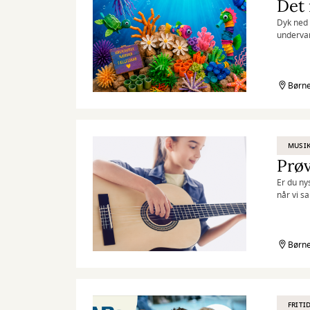
Det 
Dyk ned 
undervan
Børne
MUSIK
Prøv
Er du ny
når vi s
inspirer
Børne
FRITI