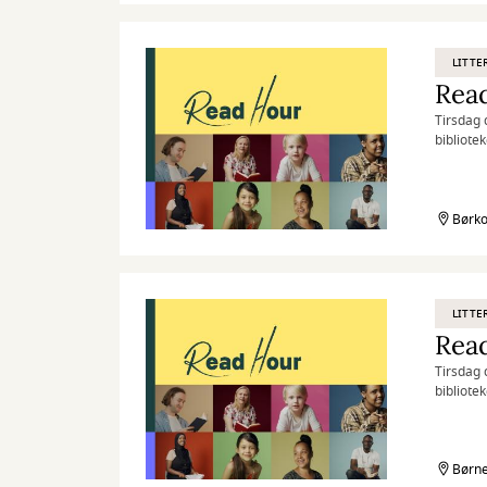
LITTE
Read
Tirsdag 
bibliote
på flere
på én ti
Børko
LITTE
Read
Tirsdag 
bibliote
på flere
på én ti
Børne