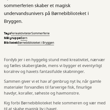
sommerferien skaber et magisk
undervandsunivers på Børnebiblioteket i
Bryggen.
Tags
Ferieaktiviteter
Sommerferie
Målgruppe
Børn
Bibliotek
Børnebiblioteket i Bryggen
Fordyb jer i en hyggelig stund med kreativitet, nærvær
og fælles skaberglæde, mens vi bygger et eventyrligt
koralrev og havets fantasifulde skabninger.
Sammen giver vi et hav af genbrug nyt liv, når gamle
materialer forvandles til farverige fisk, finurlige
havdyr, koraller, søheste og havmonstre.
Kig forbi Børnebiblioteket hele sommeren og vær med
til at skabe magisk liv i havet.