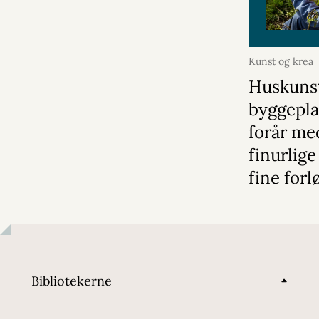
Kunst og krea
Huskuns
byggepla
forår me
finurlige
fine forl
Bibliotekerne