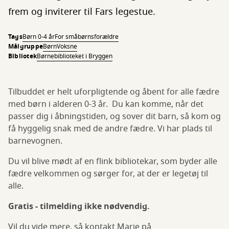
frem og inviterer til Fars legestue.
Tags
Børn 0-4 år
For småbørnsforældre
Målgruppe
Børn
Voksne
Bibliotek
Børnebiblioteket i Bryggen
Tilbuddet er helt uforpligtende og åbent for alle fædre
med børn i alderen 0-3 år. Du kan komme, når det
passer dig i åbningstiden, og sover dit barn, så kom og
få hyggelig snak med de andre fædre. Vi har plads til
barnevognen.
Du vil blive mødt af en flink bibliotekar, som byder alle
fædre velkommen og sørger for, at der er legetøj til
alle.
Gratis - tilmelding ikke nødvendig.
Vil du vide mere, så kontakt Marie på