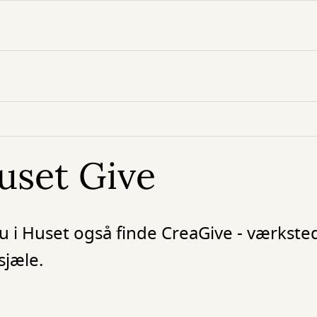
uset Give
u i Huset også finde CreaGive - værkste
sjæle.