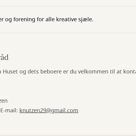
 og forening for alle kreative sjæle.
råd
m Huset og dets beboere er du velkommen til at kon
zen
 E-mail:
knutzen29@gmail.com