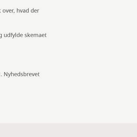
k over, hvad der
og udfylde skemaet
l. Nyhedsbrevet