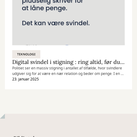
TEKNOLOGI
Digital svindel i stigning : ring altid, før du overfører penge
Politiet ser en massiv stigning i antallet af tilfælde, hvor svindlere
udgiver sig for at være en nær relation og beder om penge. I en ny
kampagne advarer politiet derfor sammen med Ministeriet for
23. januar 2025
Samfundssikkerhed og Beredskab imod uopfordrede
henvendelser om at overføre penge.