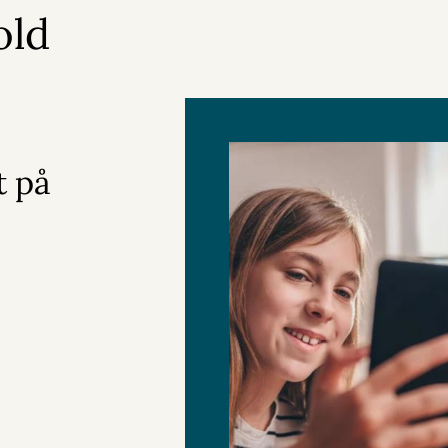
old
t på