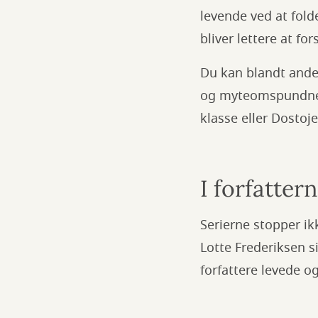
levende ved at fold
bliver lettere at f
Du kan blandt andet
og myteomspundne l
klasse eller Dostoje
I forfatter
Serierne stopper ik
Lotte Frederiksen 
forfattere levede og