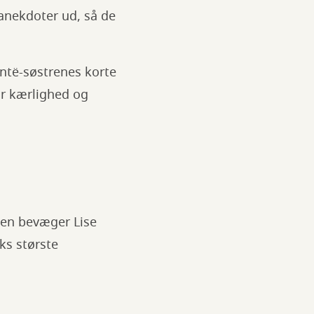
 anekdoter ud, så de
ontë-søstrenes korte
or kærlighed og
rien bevæger Lise
ks største