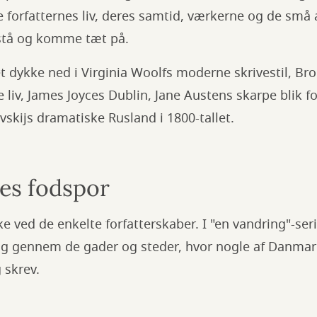
e forfatternes liv, deres samtid, værkerne og de små
orstå og komme tæt på.
 dykke ned i Virginia Woolfs moderne skrivestil, Br
iv, James Joyces Dublin, Jane Austens skarpe blik f
vskijs dramatiske Rusland i 1800-tallet.
nes fodspor
ke ved de enkelte forfatterskaber. I "en vandring"-se
sig gennem de gader og steder, hvor nogle af Danmar
 skrev.