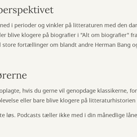
perspektivet
ned i perioder og vinkler på litteraturen med den da
ller blive klogere på biografier i "Alt om biografier" f
l store fortællinger om blandt andre Herman Bang og
ørerne
oplagte, hvis du gerne vil genopdage klassikerne, for
velse eller bare blive klogere på litteraturhistorien 
tte løs. Podcasts tæller ikke med i din månedlige lån