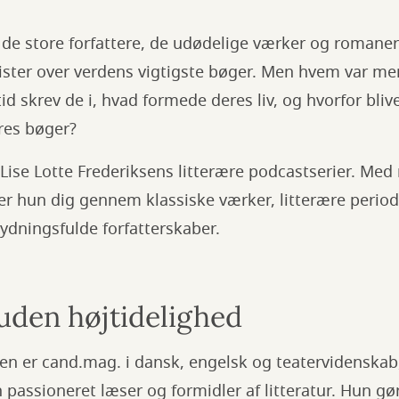
 de store forfattere, de udødelige værker og romaner
lister over verdens vigtigste bøger. Men hvem var 
id skrev de i, hvad formede deres liv, og hvorfor bliv
eres bøger?
 Lise Lotte Frederiksens litterære podcastserier. Med 
r hun dig gennem klassiske værker, litterære period
ydningsfulde forfatterskaber.
 uden højtidelighed
sen er cand.mag. i dansk, engelsk og teatervidenskab
passioneret læser og formidler af litteratur. Hun gø