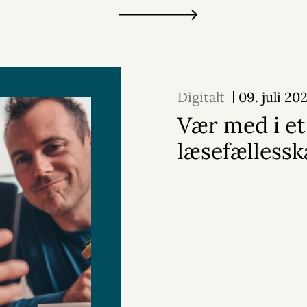
Digitalt
09. juli 20
Vær med i et
læsefællessk