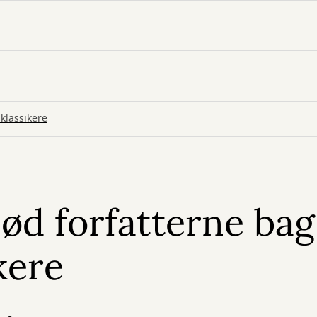
klassikere
ød forfatterne bag
kere