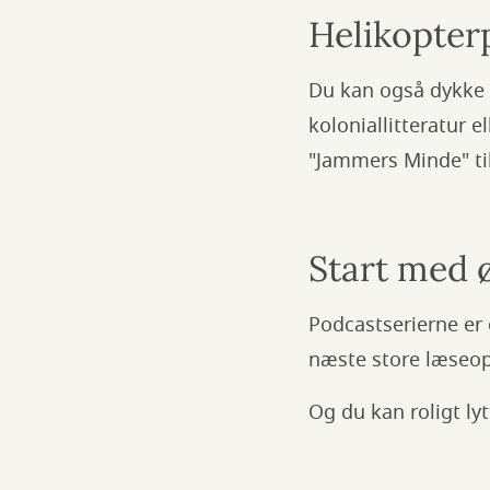
Helikopter
Du kan også dykke 
koloniallitteratur e
"Jammers Minde" ti
Start med 
Podcastserierne er 
næste store læseople
Og du kan roligt ly