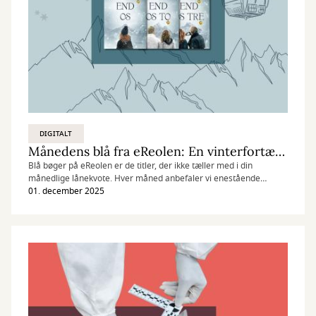
DIGITALT
Månedens blå fra eReolen: En vinterfortælling om sorg og håb
Blå bøger på eReolen er de titler, der ikke tæller med i din
månedlige lånekvote. Hver måned anbefaler vi enestående
læseoplevelser, der fortjener mere opmærksomhed.
01. december 2025