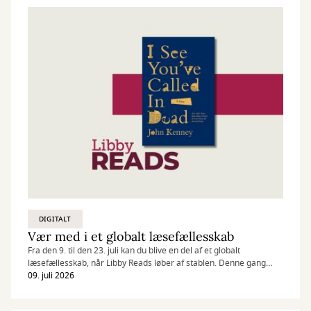
DIGITALT
Vær med i et globalt læsefællesskab
Fra den 9. til den 23. juli kan du blive en del af et globalt
læsefællesskab, når Libby Reads løber af stablen. Denne gang
læser vi "I See You've Called in Dead" af den amerikanske
09. juli 2026
forfatter John Kenney - en skarp, mørk og virkelig morsom roman
om liv, død og noget derimellem.