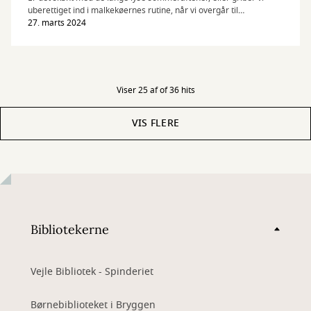
uberettiget ind i malkekøernes rutine, når vi overgår til
sommertid? Vi har været i de digitale arkiver og finde to artikler,
27. marts 2024
der på hver sin måde omhandler tidernes skiften.
Viser 25 af of 36 hits
VIS FLERE
Bibliotekerne
Vejle Bibliotek - Spinderiet
Børnebiblioteket i Bryggen