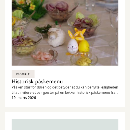
DIGITALT
Historisk påskemenu
Påsken står for døren og det betyder at du kan benytte lejligheden
til at invitere et par gæster på en lækker historisk påskemenu fra
Hjemmet og Familiejournalen fra 1960'erne.
19. marts 2026