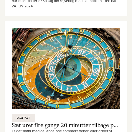
når du er på ferie? Så tag din rejsebog med på mobilen. Den har
du jo alligevel hele tiden på dig.
24. juni 2024
DIGITALT
Sæt uret fire gange 20 minutter tilbage på søndag…
Er det skønt med de lange lyse sommeraftener, eller griber vi