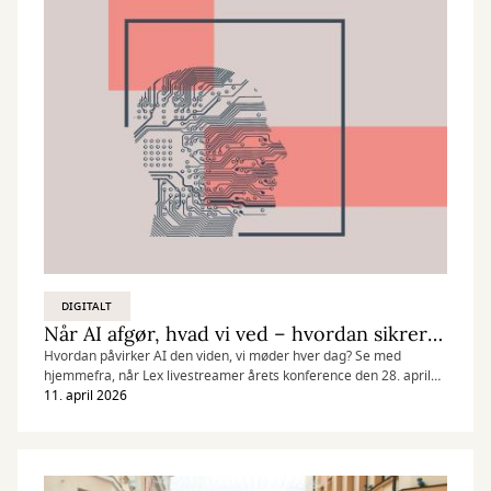
DIGITALT
Når AI afgør, hvad vi ved – hvordan sikrer vi adgang til troværdig viden?
Hvordan påvirker AI den viden, vi møder hver dag? Se med
hjemmefra, når Lex livestreamer årets konference den 28. april
om AI, udfordringer og muligheder.
11. april 2026