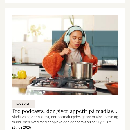
DIGITALT
Tre podcasts, der giver appetit på madlavning
Madlavning er en kunst, der normalt nydes gennem øjne, næse og
mund, men hvad med at opleve den gennem ørerne? Lyt til tre
gastronomiske podcasts, der oversætter kulinariske oplevelser til
28. juli 2026