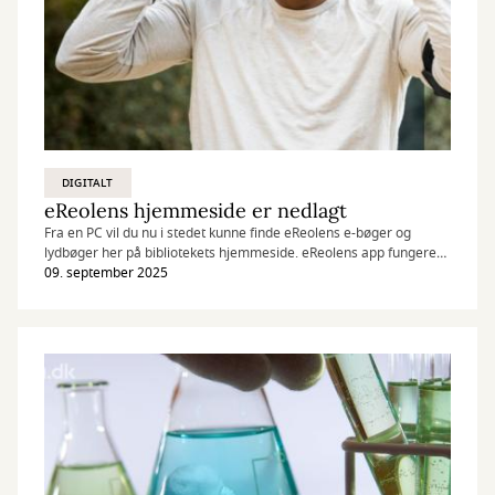
DIGITALT
eReolens hjemmeside er nedlagt
Fra en PC vil du nu i stedet kunne finde eReolens e-bøger og
lydbøger her på bibliotekets hjemmeside. eReolens app fungerer
derimod som den plejer.
09. september 2025