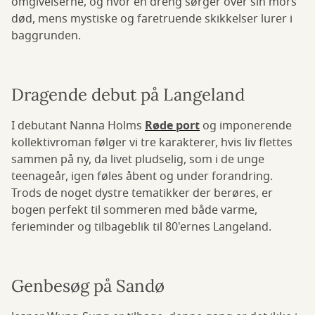
omgivelserne, og hvor en dreng sørger over sin mors
død, mens mystiske og faretruende skikkelser lurer i
baggrunden.
Dragende debut på Langeland
I debutant Nanna Holms
Røde port
og imponerende
kollektivroman følger vi tre karakterer, hvis liv flettes
sammen på ny, da livet pludselig, som i de unge
teenageår, igen føles åbent og under forandring.
Trods de noget dystre tematikker der berøres, er
bogen perfekt til sommeren med både varme,
ferieminder og tilbageblik til 80'ernes Langeland.
Genbesøg på Sandø