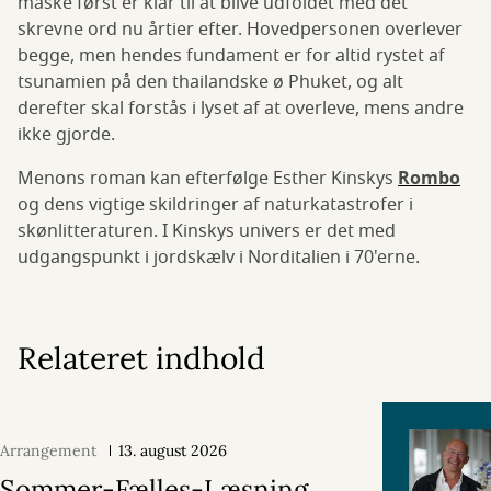
måske først er klar til at blive udfoldet med det
skrevne ord nu årtier efter. Hovedpersonen overlever
begge, men hendes fundament er for altid rystet af
tsunamien på den thailandske ø Phuket, og alt
derefter skal forstås i lyset af at overleve, mens andre
ikke gjorde.
Menons roman kan efterfølge Esther Kinskys
Rombo
og dens vigtige skildringer af naturkatastrofer i
skønlitteraturen. I Kinskys univers er det med
udgangspunkt i jordskælv i Norditalien i 70'erne.
Relateret indhold
Arrangement
13. august 2026
Sommer-Fælles-Læsning