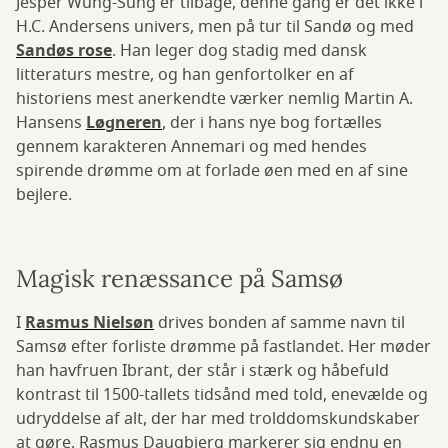
Jesper Wung-Sung er tilbage, denne gang er det ikke i
H.C. Andersens univers, men på tur til Sandø og med
Sandøs rose
. Han leger dog stadig med dansk
litteraturs mestre, og han genfortolker en af
historiens mest anerkendte værker nemlig Martin A.
Hansens
Løgneren
, der i hans nye bog fortælles
gennem karakteren Annemari og med hendes
spirende drømme om at forlade øen med en af sine
bejlere.
Magisk renæssance på Samsø
I
Rasmus Nielsøn
drives bonden af samme navn til
Samsø efter forliste drømme på fastlandet. Her møder
han havfruen Ibrant, der står i stærk og håbefuld
kontrast til 1500-tallets tidsånd med told, enevælde og
udryddelse af alt, der har med trolddomskundskaber
at gøre. Rasmus Daugbjerg markerer sig endnu en