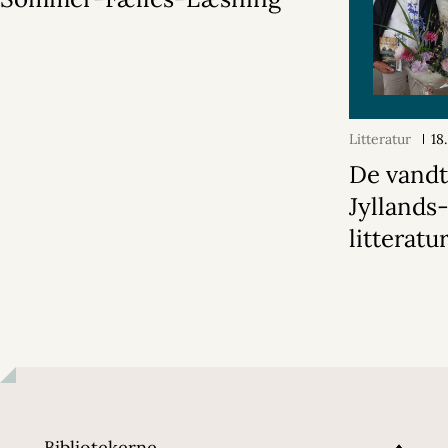
Litteratur
18
De vand
Jyllands
litteratu
Bibliotekerne