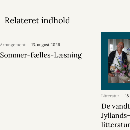
Relateret indhold
Arrangement
13. august 2026
Sommer-Fælles-Læsning
Litteratur
18
De vand
Jyllands
litteratu