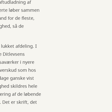
aftudladning af
merte løber sammen
nd for de fleste,
ghed, så de
 lukket afdeling. I
ve Ditlevsens
saværker i nyere
overskud som hos
dage ganske vist
ghed skildres hele
ering af de løbende
et er skrift, det