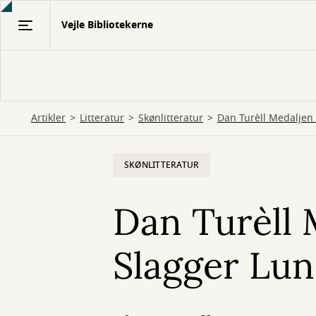
Gå
Vejle Bibliotekerne
til
hovedindhold
Artikler
Litteratur
Skønlitteratur
Dan Turèll Medaljen 2
SKØNLITTERATUR
Dan Turèll M
Slagger Lu