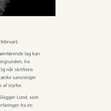
februar):
trømførende lag kan
ergrunden, fra
Og når skriftens
 stærke sansninger
 af styrke.
n Slagger Lund, som
rfaringer fra en