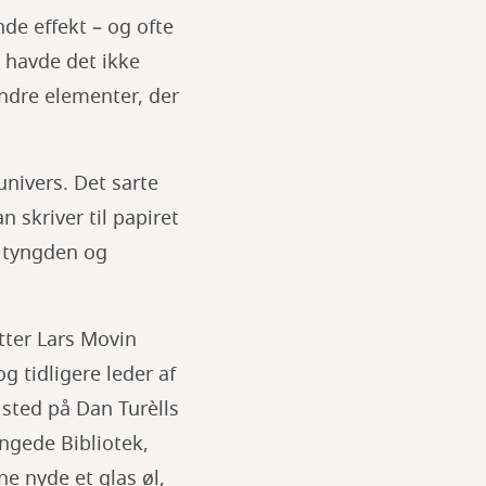
de effekt – og ofte
 havde det ikke
andre elementer, der
nivers. Det sarte
 skriver til papiret
m tyngden og
tter Lars Movin
g tidligere leder af
 sted på Dan Turèlls
angede Bibliotek,
e nyde et glas øl,