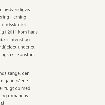
ke nødvendigvis
ring Herning i
i tidsskriftet
 Og i 2011 kom hans
), et intenst og
ndfjeldet under et
 også er konstant
nds sange, der
ste gang nåede
ter fulgt op med
es og romanens
 få