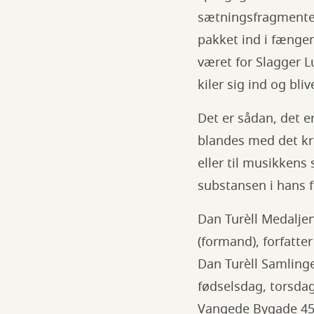
sætningsfragmenter
pakket ind i fænge
været for Slagger L
kiler sig ind og bl
Det er sådan, det e
blandes med det kra
eller til musikkens
substansen i hans 
Dan Turèll Medaljen
(formand), forfatter
Dan Turèll Samlinge
fødselsdag, torsdag
Vangede Bygade 45. 