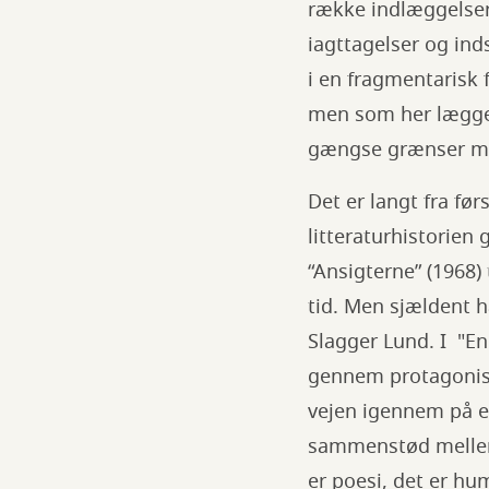
række indlæggelser 
iagttagelser og in
i en fragmentarisk 
men som her lægge
gængse grænser mel
Det er langt fra før
litteraturhistorien 
“Ansigterne” (1968)
tid. Men sjældent 
Slagger Lund. I "E
gennem protagoniste
vejen igennem på e
sammenstød mellem 
er poesi, det er humo