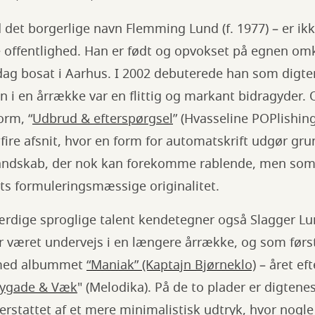
det borgerlige navn Flemming Lund (f. 1977) – er ik
e offentlighed. Han er født og opvokset på egnen omk
 dag bosat i Aarhus. I 2002 debuterede han som digter 
 i en årrække var en flittig og markant bidragyder.
orm, “
Udbrud & efterspørgsel
” (Hvasseline POPlishing
fire afsnit, hvor en form for automatskrift udgør gru
andskab, der nok kan forekomme rablende, men som
ts formuleringsmæssige originalitet.
dige sproglige talent kendetegner også Slagger Lu
r været undervejs i en længere årrække, og som før
 med albummet
“Maniak” (Kaptajn Bjørneklo)
– året ef
ygade & Væk
" (Melodika). På de to plader er digten
rstattet af et mere minimalistisk udtryk, hvor nogle