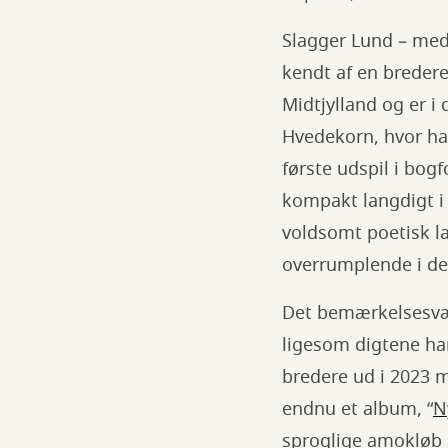
Slagger Lund – med 
kendt af en breder
Midtjylland og er i
Hvedekorn, hvor han
første udspil i bogf
kompakt langdigt i 
voldsomt poetisk l
overrumplende i de
Det bemærkelsesvær
ligesom digtene ha
bredere ud i 2023
endnu et album, “
N
sproglige amokløb e