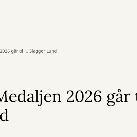
026 går til ... Slagger Lund
edaljen 2026 går ti
nd