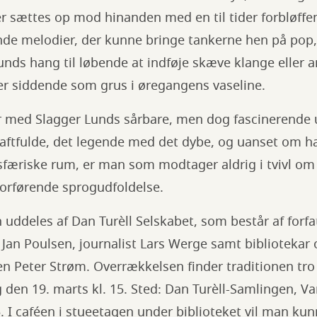
 sættes op mod hinanden med en til tider forbløffen
nde melodier, der kunne bringe tankerne hen på pop,
unds hang til løbende at indføje skæve klange eller 
iver siddende som grus i øregangens vaseline.
r med Slagger Lunds sårbare, men dog fascinerende u
ftfulde, det legende med det dybe, og uanset om han
 sfæriske rum, er man som modtager aldrig i tvivl o
forførende sprogudfoldelse.
 uddeles af Dan Turèll Selskabet, som består af forfa
 Jan Poulsen, journalist Lars Werge samt bibliotekar o
n Peter Strøm. Overrækkelsen finder traditionen tro
 den 19. marts kl. 15. Sted: Dan Turèll-Samlingen, V
I caféen i stueetagen under biblioteket vil man kunn