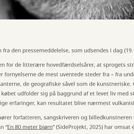
 fra den pressemeddelelse, som udsendes i dag (19. 
en for de litterære hovedfærdselsårer, at sprogets s
r fornyelserne de mest uventede steder fra – fra und
rkanterne, de geografiske såvel som de kunstneriske. 
i købet udfolder sig på baggrund af et levet liv med
e erfaringer, kan resultatet blive nærmest vulkanisk
hører forfatteren, sangskriveren og billedkunstnere
n “
En 80 meter bjørn
” (SideProjekt, 2025) har omsat e