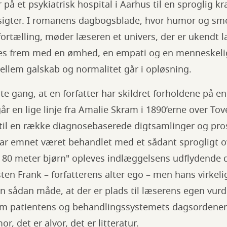
på et psykiatrisk hospital i Aarhus til en sproglig kr
dsigter. I romanens dagbogsblade, hvor humor og s
fortælling, møder læseren et univers, der er ukendt la
s frem med en ømhed, en empati og en menneskeli
lem galskab og normalitet går i opløsning.
ste gang, at en forfatter har skildret forholdene på en
går en lige linje fra Amalie Skram i 1890’erne over To
 til en række diagnosebaserede digtsamlinger og pro
har emnet været behandlet med et sådant sprogligt 
n 80 meter bjørn" opleves indlæggelsens udflydende 
n Frank – forfatterens alter ego – men hans virkeli
n sådan måde, at der er plads til læserens egen vurd
patientens og behandlingssystemets dagsordener. D
r, det er alvor, det er litteratur.