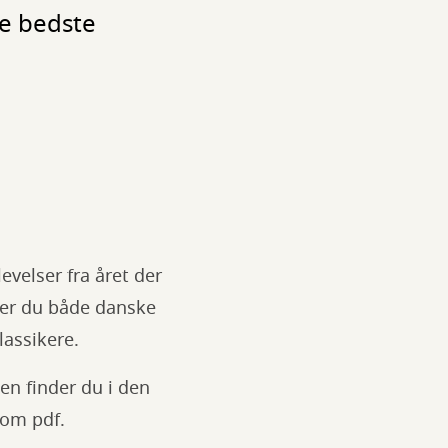
de bedste
levelser fra året der
nder du både danske
lassikere.
en finder du i den
som pdf.