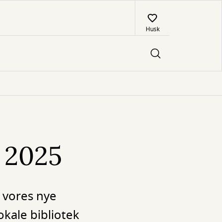
Husk
 2025
i vores nye
okale bibliotek