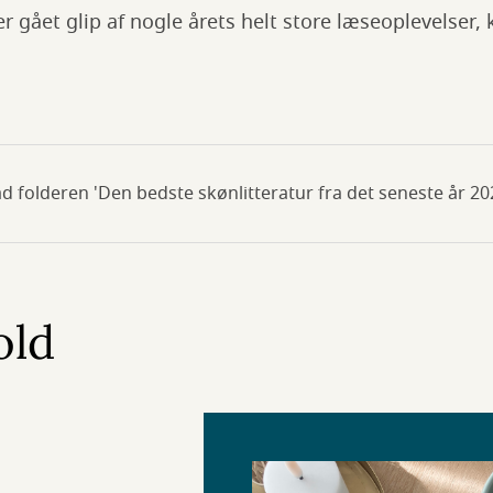
er gået glip af nogle årets helt store læseoplevelser,
d folderen 'Den bedste skønlitteratur fra det seneste år 20
old