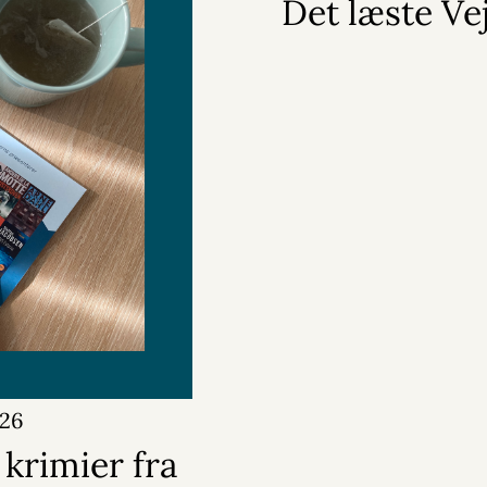
Det læste Vej
026
krimier fra