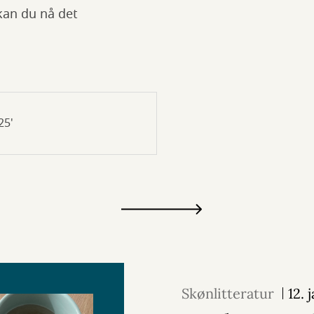
 kan du nå det
25'
Skønlitteratur
12. 