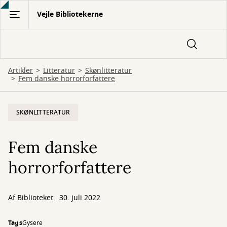
Gå
Vejle Bibliotekerne
til
hovedindhold
Artikler
Litteratur
Skønlitteratur
Fem danske horrorforfattere
SKØNLITTERATUR
Fem danske
horrorforfattere
Af Biblioteket
30. juli 2022
Tags
Gysere