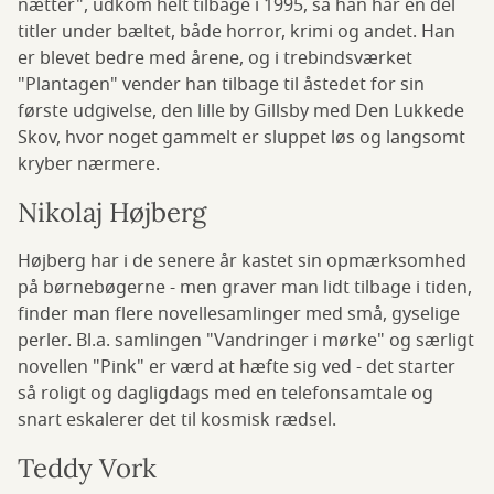
nætter", udkom helt tilbage i 1995, så han har en del
titler under bæltet, både horror, krimi og andet. Han
er blevet bedre med årene, og i trebindsværket
"Plantagen" vender han tilbage til åstedet for sin
første udgivelse, den lille by Gillsby med Den Lukkede
Skov, hvor noget gammelt er sluppet løs og langsomt
kryber nærmere.
Nikolaj Højberg
Højberg har i de senere år kastet sin opmærksomhed
på børnebøgerne - men graver man lidt tilbage i tiden,
finder man flere novellesamlinger med små, gyselige
perler. Bl.a. samlingen "Vandringer i mørke" og særligt
novellen "Pink" er værd at hæfte sig ved - det starter
så roligt og dagligdags med en telefonsamtale og
snart eskalerer det til kosmisk rædsel.
Teddy Vork