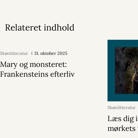
Relateret indhold
Skønlitteratur
31. oktober 2025
Mary og monsteret:
Frankensteins efterliv
Skønlitteratur
2025
Læs dig i
mørkets