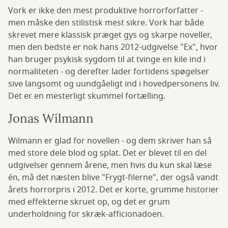
Vork er ikke den mest produktive horrorforfatter -
men måske den stilistisk mest sikre. Vork har både
skrevet mere klassisk præget gys og skarpe noveller,
men den bedste er nok hans 2012-udgivelse "Ex", hvor
han bruger psykisk sygdom til at tvinge en kile ind i
normaliteten - og derefter lader fortidens spøgelser
sive langsomt og uundgåeligt ind i hovedpersonens liv.
Det er en mesterligt skummel fortælling.
Jonas Wilmann
Wilmann er glad for novellen - og dem skriver han så
med store dele blod og splat. Det er blevet til en del
udgivelser gennem årene, men hvis du kun skal læse
én, må det næsten blive "Frygt-filerne", der også vandt
årets horrorpris i 2012. Det er korte, grumme historier
med effekterne skruet op, og det er grum
underholdning for skræk-afficionadoen.