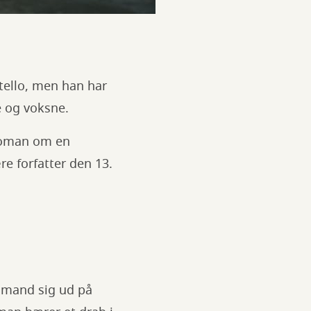
ello, men han har
 og voksne.
 roman om en
e forfatter den 13.
n mand sig ud på