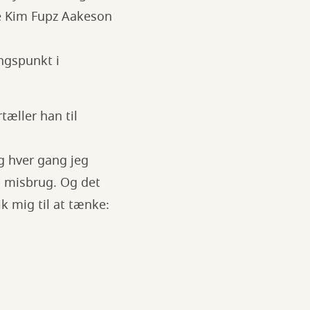
lte Kim Fupz Aakeson
ngspunkt i
rtæller han til
Og hver gang jeg
g misbrug. Og det
k mig til at tænke: