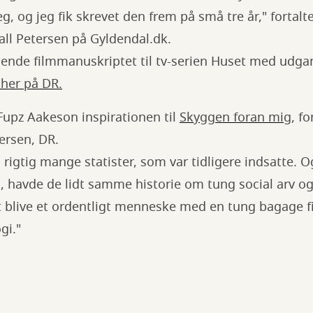
eg, og jeg fik skrevet den frem på små tre år," forta
all Petersen på Gyldendal.dk.
lgende filmmanuskriptet til tv-serien Huset med udga
 her på DR.
Fupz Aakeson inspirationen til
Skyggen foran mig
, fo
dersen, DR.
o rigtig mange statister, som var tidligere indsatte. 
havde de lidt samme historie om tung social arv o
 blive et ordentligt menneske med en tung bagage fi
gi."