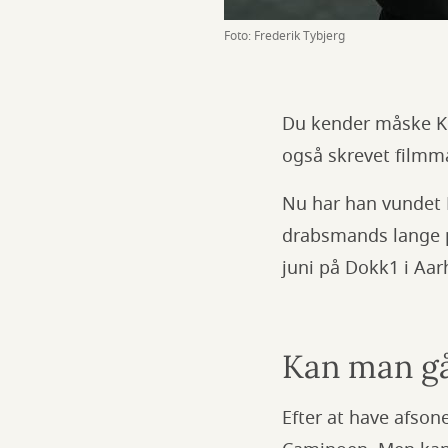
Foto: Frederik Tybjerg
Du kender måske Ki
også skrevet filmm
Nu har han vundet 
drabsmands lange pi
juni på Dokk1 i Aar
Kan man gå 
Efter at have afso