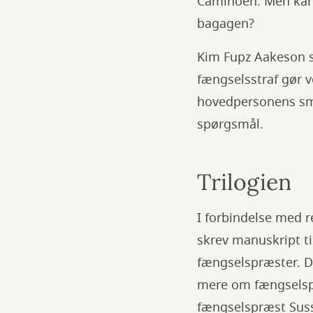
Caminoen. Men kan m
bagagen?
Kim Fupz Aakeson s
fængselsstraf gør v
hovedpersonens sme
spørgsmål.
Trilogien
I forbindelse med r
skrev manuskript t
fængselspræster. De
mere om fængselspr
fængselspræst Susse