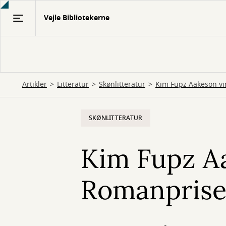
Gå
Vejle Bibliotekerne
til
hovedindhold
Artikler
Litteratur
Skønlitteratur
Kim Fupz Aakeson v
SKØNLITTERATUR
Kim Fupz A
Romanpris