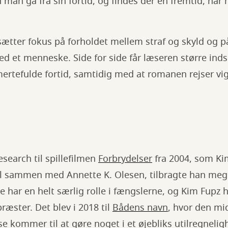
an gå fra sin fortid, og findes der en fremtid, når 
ætter fokus på forholdet mellem straf og skyld og p
ed et menneske. Side for side får læseren større indsi
rtefulde fortid, samtidig med at romanen rejser vig
esearch til spillefilmen
Forbrydelser
fra 2004, som K
il sammen med Annette K. Olesen, tilbragte han m
 har en helt særlig rolle i fængslerne, og Kim Fupz ha
æster. Det blev i 2018 til
Bådens navn
, hvor den mi
 kommer til at gøre noget i et øjebliks utilregnelig