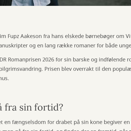
m Fupz Aakeson fra hans elskede børnebøger om Vit
anuskripter og en lang række romaner for både unge
DR Romanprisen 2026 for sin barske og indfølende
lgrimsvandring. Prisen blev overrakt til den populær
hus.
fra sin fortid?
net en fængselsdom for drabet på sin kone begiver e