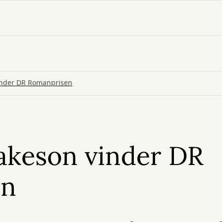
inder DR Romanprisen
akeson vinder DR
en