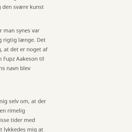
og den svære kunst
er man synes var
 rigtig længe. Det
g, at det er noget af
m Fupz Aakeson til
ns navn blev
mig selv om, at der
 en rimelig
disse tider med
et lykkedes mig at