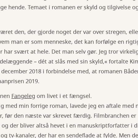
lge hende. Temaet i romanen er skyld og tilgivelse 
æret den, der gjorde noget der var over stregen, ell
hvem man er som menneske, det kan forfølge en rigtig
der har svært at hele. Det man selv gør. Jeg tror virkeli
delæggende – dét at slås med sin skyld,« fortalte Ki
. december 2018 i forbindelse med, at romanen Både
omanprisen 2019.
anen
Fangeleg
om livet i et fængsel.
dig med min forrige roman, lavede jeg en aftale med 
år, før den næste var skrevet færdig. Filmbranchen er
 og der bliver altså hevet i en manuskriptforfatter i 
og tv-kanaler, der har en sendeflade at fylde. Men d