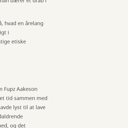
man bærer et drab i
å, hvad en årelang
gt i
tige etiske
im Fupz Aakeson
eget tid sammen med
vde lyst til at lave
daldrende
hed, og det