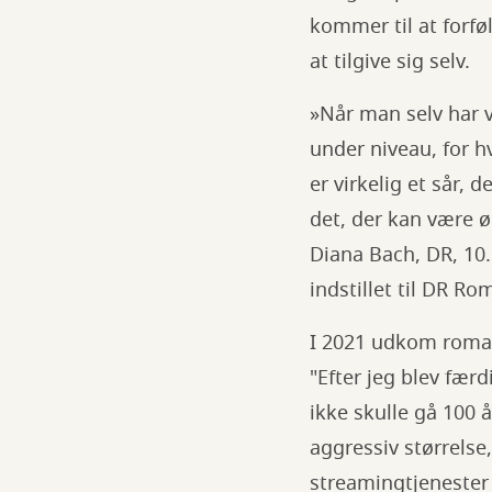
kommer til at forfø
at tilgive sig selv.
»Når man selv har v
under niveau, for 
er virkelig et sår, 
det, der kan være ø
Diana Bach, DR, 10
indstillet til DR R
I 2021 udkom rom
"Efter jeg blev fær
ikke skulle gå 100 
aggressiv størrelse,
streamingtjenester 