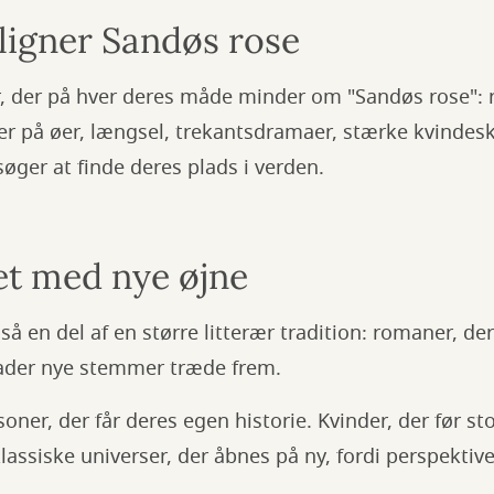
 ligner Sandøs rose
r, der på hver deres måde minder om "Sandøs rose"
r på øer, længsel, trekantsdramaer, stærke kvinde
øger at finde deres plads i verden.
et med nye øjne
å en del af en større litterær tradition: romaner, der
ader nye stemmer træde frem.
ner, der får deres egen historie. Kvinder, der før st
klassiske universer, der åbnes på ny, fordi perspektivet