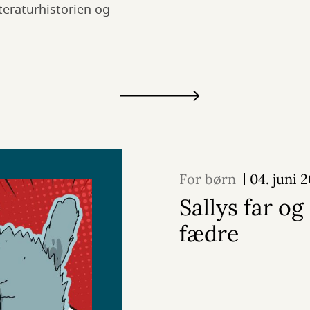
teraturhistorien og
For børn
04. juni 
Sallys far og
fædre