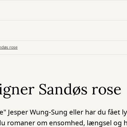
ndøs rose
ligner Sandøs rose
" Jesper Wung-Sung eller har du fået lys
du romaner om ensomhed, længsel og hi