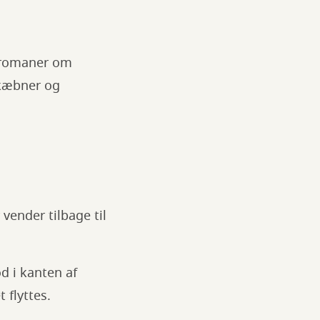
: romaner om
skæbner og
 vender tilbage til
od i kanten af
 flyttes.