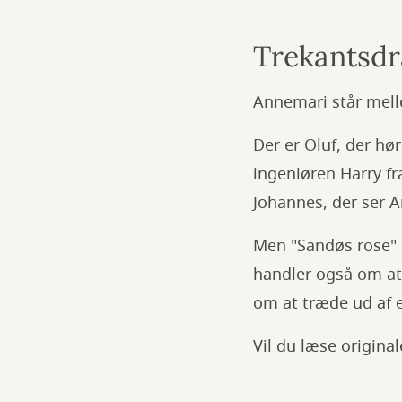
Trekantsd
Annemari står mell
Der er Oluf, der hø
ingeniøren Harry fr
Johannes, der ser A
Men "Sandøs rose" 
handler også om at 
om at træde ud af e
Vil du læse origin