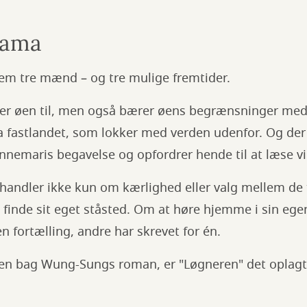
rama
em tre mænd – og tre mulige fremtider.
rer øen til, men også bærer øens begrænsninger med 
a fastlandet, som lokker med verden udenfor. Og der
nnemaris begavelse og opfordrer hende til at læse vi
handler ikke kun om kærlighed eller valg mellem d
finde sit eget ståsted. Om at høre hjemme i sin egen
n fortælling, andre har skrevet for én.
alen bag Wung-Sungs roman, er "Løgneren" det oplagte