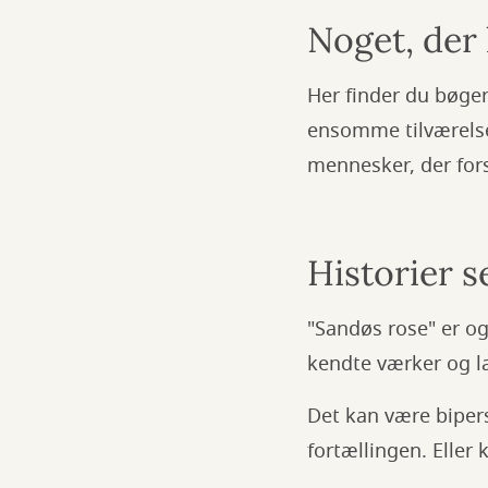
Noget, der
Her finder du bøge
ensomme tilværelse
mennesker, der fors
Historier s
"Sandøs rose" er ogs
kendte værker og l
Det kan være biperso
fortællingen. Eller 