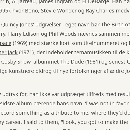
rin, Al Jarreau, James Ingram og El DeBarge. Han hø
995), hvor Bono, Stevie Wonder og Ray Charles medv
 Quincy Jones’ udgivelser i eget navn bør
The Birth o
Terry, Harry Edison og Phil Woods nævnes sammen m
Space
(1969) med stærke kort som titelnummeret og
er Jack
(1971), der indeholder temamusikken til de k
ll Cosby Show, albummet
The Dude
(1981) og senest
Q
llige kunstnere bidrog til nye fortolkninger af ældre 
dtryk for, han ikke var udpræget tilfreds med result
idste album bærende hans navn. ‘I was not in favor o
record something as a tribute to me, where they'd do
my career. I said to them, "Look, you got to make the