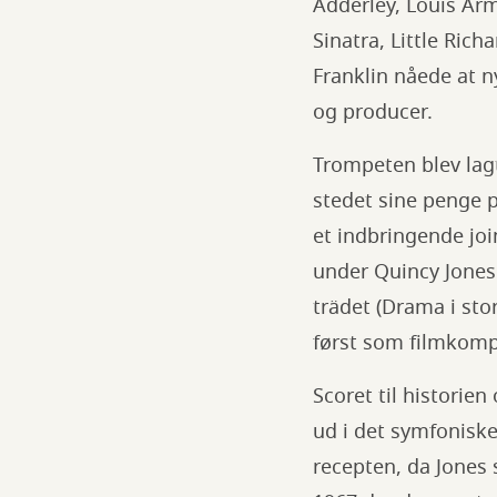
Adderley, Louis Arm
Sinatra, Little Ric
Franklin nåede at 
og producer.
Trompeten blev lagt
stedet sine penge 
et indbringende joi
under Quincy Jones 
trädet (Drama i st
først som filmkomp
Scoret til histori
ud i det symfoniske 
recepten, da Jones 