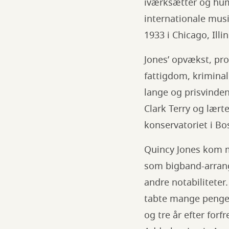
iværksætter og hum
internationale musi
1933 i Chicago, Ill
Jones’ opvækst, pro
fattigdom, kriminal
lange og prisvinde
Clark Terry og lært
konservatoriet i Bo
Quincy Jones kom m
som bigband-arrangø
andre notabilitete
tabte mange penge p
og tre år efter fo