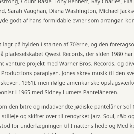
strong, Count Basie, Tony Bennett, Ray Charles, Ella 
hard, Sarah Vaughan, Diana Washington, Michael Jack
nyde godt af hans formidable evner som arrangør, kom
 lagt på hylden i starten af 70’erne, og den foretags
på pladeselskabet Qwest Records, der siden 1980 har
nt venture projekt med Warner Bros. Records, og div
Productions paraplyen. Jones skrev musik til den sve
orskoven, 1961), men ifølge amerikanske opslagsvær
onist i 1965 med Sidney Lumets Pantelåneren.
en om den bitre og indadvendte jødiske pantelåner So
stilleje og skifter over til rendyrket jazz. Soul, r&b 
stod for underlægningen til I nattens hede og Med k