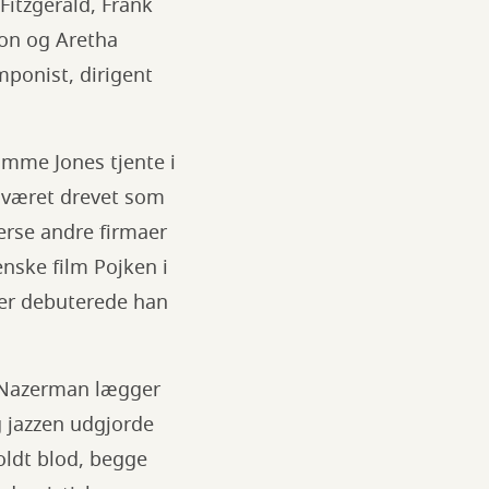
Fitzgerald, Frank
son og Aretha
ponist, dirigent
omme Jones tjente i
 været drevet som
erse andre firmaer
nske film Pojken i
ker debuterede han
l Nazerman lægger
og jazzen udgjorde
oldt blod, begge