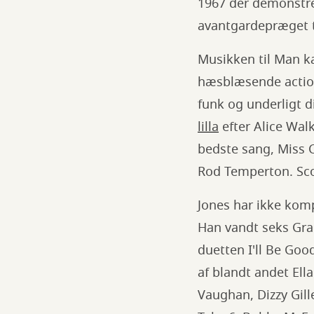
1967 der demonstr
avantgardepræget 
Musikken til Man k
hæsblæsende actiond
funk og underligt d
lilla
efter Alice Wal
bedste sang, Miss C
Rod Temperton. Scor
Jones har ikke komp
Han vandt seks G
duetten I'll Be Go
af blandt andet Ella
Vaughan, Dizzy Gil