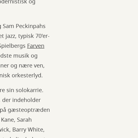
dernistisk og
og Sam Peckinpahs
jazz, typisk 70'er-
 Spielbergs
Farven
edste musik og
tner og nære ven,
nisk orkesterlyd.
e sin solokarrie.
, der indeholder
r på gæsteoptræden
y Kane, Sarah
ick, Barry White,