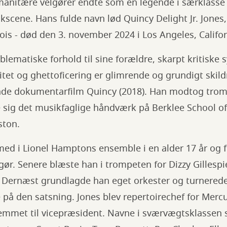
anitære velgører endte som en legende i særklasse
kscene. Hans fulde navn lød Quincy Delight Jr. Jones,
inois - død den 3. november 2024 i Los Angeles, Califo
blematiske forhold til sine forældre, skarpt kritiske 
itet og ghettoficering er glimrende og grundigt skild
nde dokumentarfilm Quincy (2018). Han modtog trom
e sig det musikfaglige håndværk på Berklee School o
ston.
ed i Lionel Hamptons ensemble i en alder 17 år og f
r. Senere blæste han i trompeten for Dizzy Gillespi
r. Dernæst grundlagde han eget orkester og turnered
å den satsning. Jones blev repertoirechef for Mercu
rfremmet til vicepræsident. Navne i sværvægtsklasse