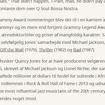
nals." That didn't happen. T-Pain, man, he didn't pay 
 kontante dom over Q Soul Bossa Nostra.
my Award nomineringer blev det til i en karriere af
ammys og en mere end fortjent Grammy Legend Award
 æresdoktortitler og priser af mangfoldig karakter. S
 selvfølgelig Jones’ samarbejde med Michael Jackson
Off the Wall
(1979),
Thriller
(1982) og
Bad
(1987).
husker Quincy Jones for at have produceret velgør
5, skrevet af Michael Jackson og Lionel Richie, der sa
fede millioner af dollars til fordel for sultende i Afri
v indlemmet i Rock & Roll Hall of Fame i 2013 og ud
e most influential jazz musicians of the 20th century
vendes noget imod.