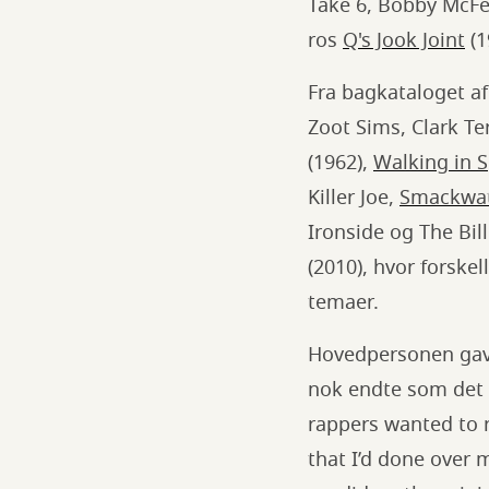
Take 6, Bobby McFer
ros
Q's Jook Joint
(1
Fra bagkataloget af
Zoot Sims, Clark 
(1962),
Walking in 
Killer Joe,
Smackwat
Ironside og The Bi
(2010), hvor forske
temaer.
Hovedpersonen gav u
nok endte som det s
rappers wanted to 
that I’d done over 