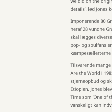
we did on the origi
details’, lød Jones
Imponerende 80 Gram
heraf 28 vundne Gr
skal lægges diverse
pop- og soulfans er
kæmpesællerterne
Tilsvarende mange 
Are the World
i 198
stjerneopbud og skaf
Etiopien. Jones ble
Time som ‘One of th
vanskeligt kan ind