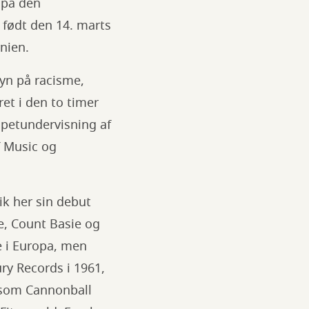
 på den
 født den 14. marts
rnien.
syn på racisme,
ret i den to timer
petundervisning af
f Music og
ik her sin debut
e, Count Basie og
e i Europa, men
ry Records i 1961,
n som Cannonball