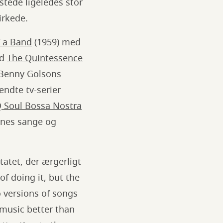
stede ligeledes stor
irkede.
f a Band
(1959) med
ed
The Quintessence
 Benny Golsons
endte tv-serier
 Soul Bossa Nostra
Jones sange og
atet, der ærgerligt
f doing it, but the
 versions of songs
 music better than