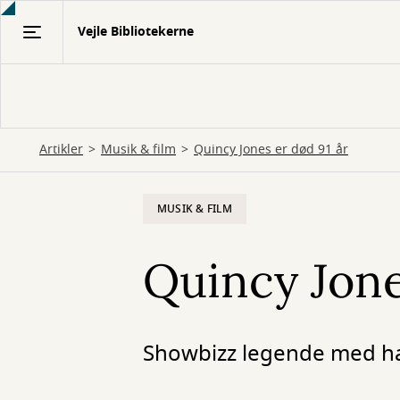
Gå
Vejle Bibliotekerne
til
hovedindhold
Artikler
Musik & film
Quincy Jones er død 91 år
MUSIK & FILM
Quincy Jone
Showbizz legende med hang