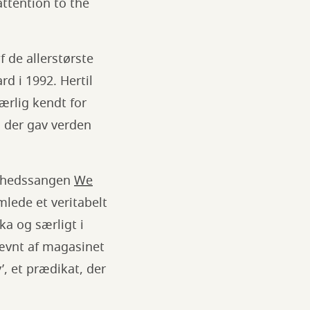
attention to the
 de allerstørste
 i 1992. Hertil
ærlig kendt for
, der gav verden
enhedssangen
We
mlede et veritabelt
ka og særligt i
nævnt af magasinet
’, et prædikat, der