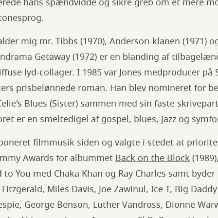
erede hans spændvidde og sikre greb om et mere mo
tonesprog.
alder mig mr. Tibbs (1970), Anderson-klanen (1971) 
rama Getaway (1972) er en blanding af tilbagelænet 
iffuse lyd-collager. I 1985 var Jones medproducer på
kers prisbelønnede roman. Han blev nomineret for b
elie's Blues (Sister) sammen med sin faste skrivepar
et er en smeltedigel af gospel, blues, jazz og symfo
oneret filmmusik siden og valgte i stedet at prioriter
rammy Awards for albummet
Back on the Block
(1989)
od to You med Chaka Khan og Ray Charles samt byde
 Fitzgerald, Miles Davis, Joe Zawinul, Ice-T, Big Dadd
lespie, George Benson, Luther Vandross, Dionne Warw