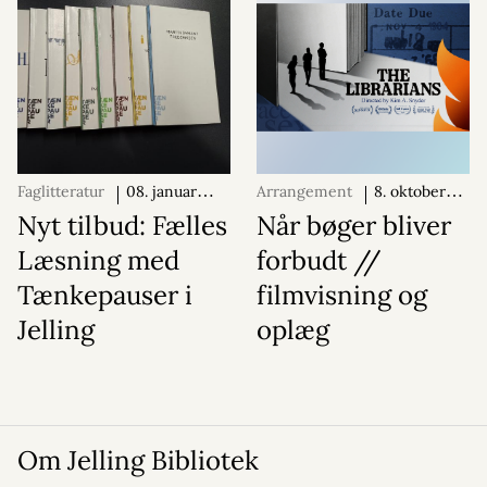
Faglitteratur
08. januar
Arrangement
8. oktober
2026
2026
Nyt tilbud: Fælles
Når bøger bliver
Læsning med
forbudt //
Tænkepauser i
filmvisning og
Jelling
oplæg
Om Jelling Bibliotek