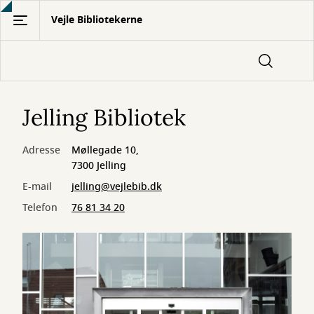
Gå
Vejle Bibliotekerne
til
hovedindhold
Jelling Bibliotek
Adresse
Møllegade 10,
7300 Jelling
E-mail
jelling@vejlebib.dk
Telefon
76 81 34 20