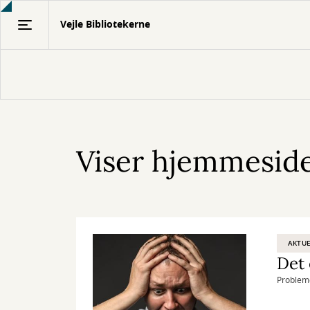
Gå
Vejle Bibliotekerne
til
hovedindhold
Viser hjemmesiden
AKTUE
Probleme