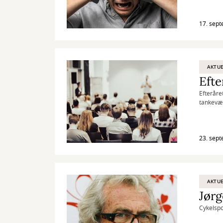
17. sep
AKTUE
Efte
Efteråre
tankevæk
se nogle 
23. sep
AKTUE
Jørg
Cykelspo