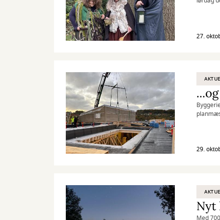
lørdag d
27. okto
AKTUE
...o
Byggerie
planmæss
som skal
29. okto
AKTUE
Nyt 
Med 700 