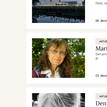
Plads, v
Kommune.
tankerne
08. dec
AKTUE
Mar
Den pris
år.
03. dec
AKTUE
Den 