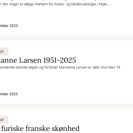
ar der noget at vælge imellem for Kultur- og Idrætsudvalget i Vejle
 Valget faldt på Engen Kulturhus og Bibliotek. Et navn, der leder
 hen på husets placering og på et sted, hvor liv kan spire og gro.
ember 2025
LT
ianne Larsen 1951-2025
vindende danske digter og forfatter Marianne Larsen er død. Hun blev 74
ember 2025
LT
furiske franske skønhed