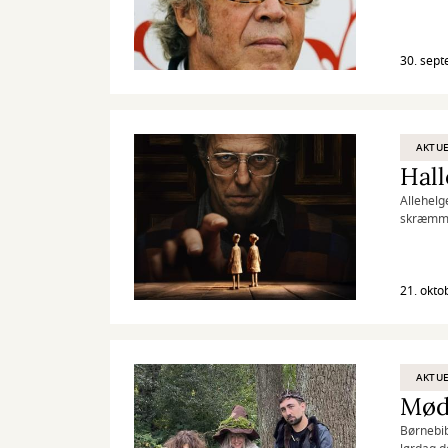
30. sep
AKTUE
Hal
Allehelg
skræmmen
skyggesi
21. okto
AKTUE
Mød 
Børnebib