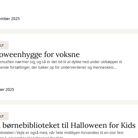
tember 2025
LT
loweenhygge for voksne
ensaften nærmer sig, og så er det tid til at dykke ned under uldtæppet til
de fortællinger, der lukker op for underverdener og menneskets
der.
ber 2025
LT
børnebiblioteket til Halloween for Kids
lioteket i Vejle er også med, når hele midtbyen forvandles til en stor fest