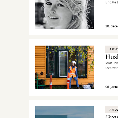
Brigitte
30. dec
AKTUE
Midt i b
usædvanl
huskunst
nyt kult
06. janu
AKTUE
Grøn