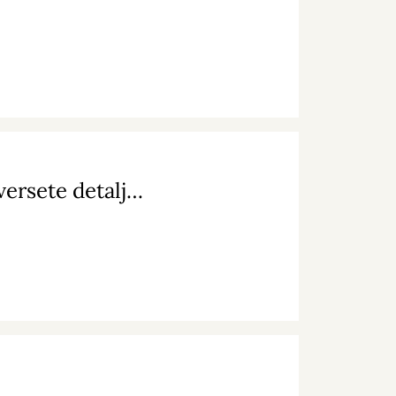
Huskunstner på byggepladsen: Maria giver oversete detaljer nyt liv