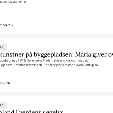
 Bardot er død 91 år
ember 2025
LT
yggehegnet på Willy Sørensens Plads 1 står en skurvogn med et
igt navn: Småtingsafdelingen. Her arbejder kunstner Maria Viftrup som
ner på byggepladsen, hvor Vejle Bibliotek er ved at blive forvandlet til et
urhus.
ar 2026
LT
land i verdens søgelys