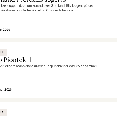
ikke sluppet idéen om kontrol over Grønland. Bliv klogere på det
tiske drama, rigsfællesskabet og Grønlands historie.
ar 2026
LT
p Piontek ✝
 tidligere fodboldlandstræner Sepp Piontek er død, 85 år gammel.
uar 2026
LT