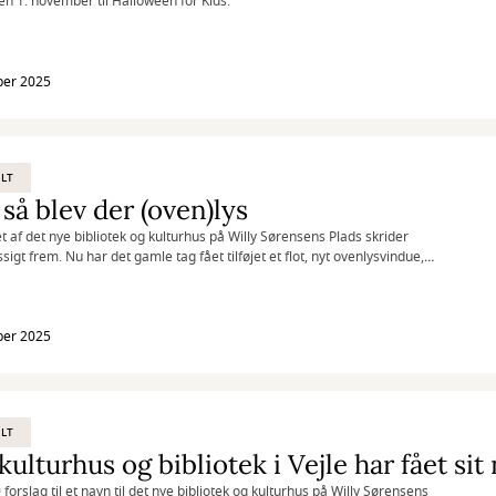
en 1. november til Halloween for Kids.
ber 2025
LT
g så blev der (oven)lys
t af det nye bibliotek og kulturhus på Willy Sørensens Plads skrider
igt frem. Nu har det gamle tag fået tilføjet et flot, nyt ovenlysvindue,
 lede lyset ned gennem bygningen.
ber 2025
LT
kulturhus og bibliotek i Vejle har fået sit
forslag til et navn til det nye bibliotek og kulturhus på Willy Sørensens