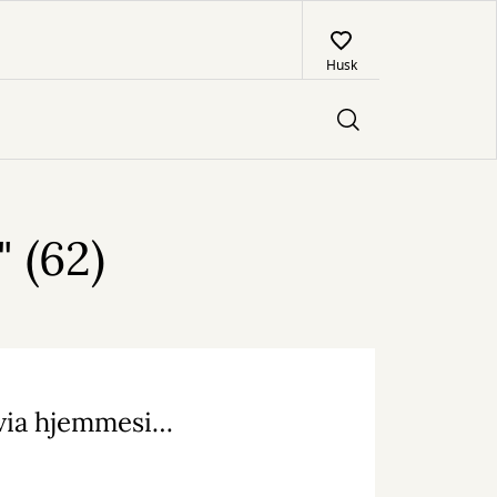
Husk
 (62)
Det er igen muligt at oprette sig som bruger via hjemmesiden