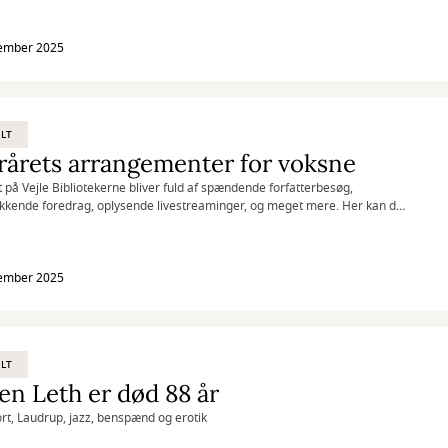
tember 2025
LT
rårets arrangementer for voksne
t på Vejle Bibliotekerne bliver fuld af spændende forfatterbesøg,
kende foredrag, oplysende livestreaminger, og meget mere. Her kan du
af de ting, du kan opleve på vores fem biblioteker i løbet af efteråret.
tember 2025
LT
en Leth er død 88 år
rt, Laudrup, jazz, benspænd og erotik