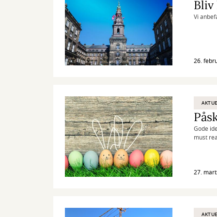
Bliv
Vi anbef
26. febr
AKTUE
Påsk
Gode ide
must rea
27. mart
AKTUE