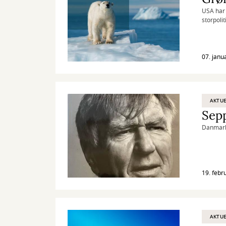
USA har 
storpoli
07. janu
AKTUE
Sep
Danmarks
19. febr
AKTUE