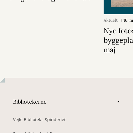
Aktuelt
16. 
Nye fotos
byggepla
maj
Bibliotekerne
Vejle Bibliotek - Spinderiet