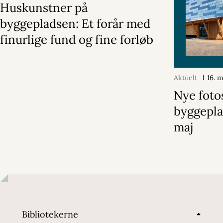
Huskunstner på
byggepladsen: Et forår med
finurlige fund og fine forløb
Aktuelt
16. 
Nye fotos
byggepla
maj
Bibliotekerne