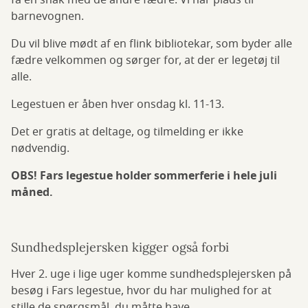
få en snak med de andre fædre. Vi har plads til
barnevognen.
Du vil blive mødt af en flink bibliotekar, som byder alle
fædre velkommen og sørger for, at der er legetøj til
alle.
Legestuen er åben hver onsdag kl. 11-13.
Det er gratis at deltage, og tilmelding er ikke
nødvendig.
OBS! Fars legestue holder sommerferie i hele juli
måned.
Sundhedsplejersken kigger også forbi
Hver 2. uge i lige uger komme sundhedsplejersken på
besøg i Fars legestue, hvor du har mulighed for at
stille de spørgsmål, du måtte have.