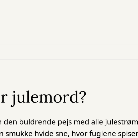
er julemord?
an den buldrende pejs med alle julestrø
den smukke hvide sne, hvor fuglene spiser