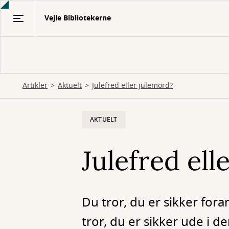
Gå
Vejle Bibliotekerne
til
hovedindhold
Artikler
Aktuelt
Julefred eller julemord?
AKTUELT
Julefred ell
Du tror, du er sikker for
tror, du er sikker ude i 