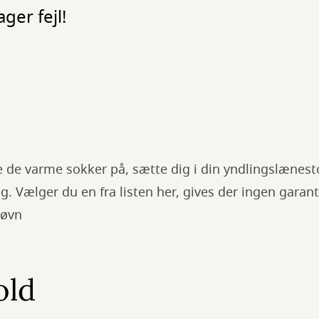
er fejl!
e de varme sokker på, sætte dig i din yndlingslænes
. Vælger du en fra listen her, gives der ingen garant
søvn
old