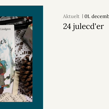
Aktuelt
01. decem
24 julecd'er