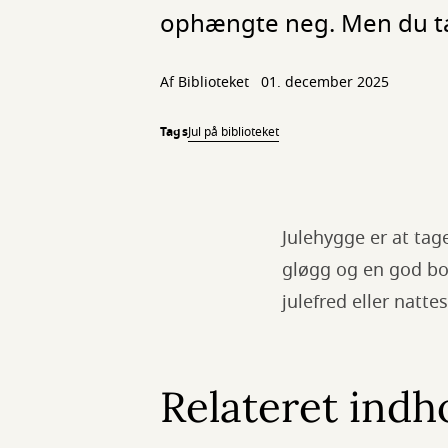
ophængte neg. Men du tag
Af Biblioteket
01. december 2025
Tags
Jul på biblioteket
Julehygge er at tag
gløgg og en god bog
julefred eller natte
Relateret indh