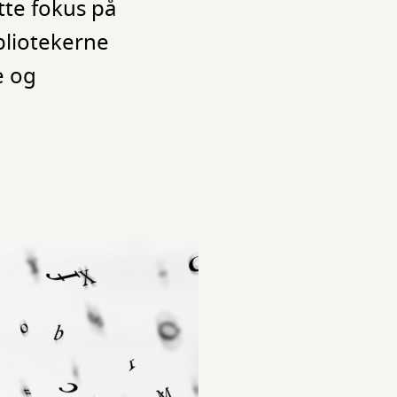
tte fokus på
bliotekerne
e og