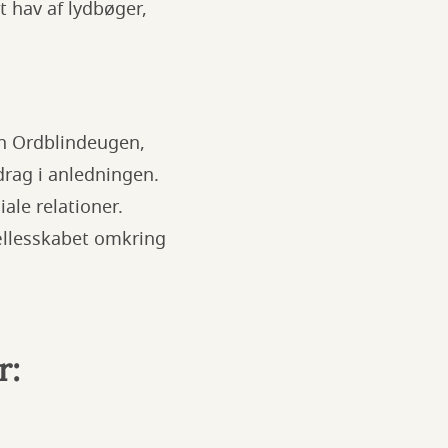
t hav af lydbøger,
n Ordblindeugen,
drag i anledningen.
ale relationer.
fællesskabet omkring
r: