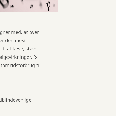
gner med, at over
 er den mest
il at læse, stave
ølgevirkninger, fx
ort tidsforbrug til
dblindevenlige