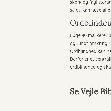
skøn- og faglittera
så du kan læse alle
Ordblindeu
I uge 40 markerer 
og rundt omkring i
Ordblindhed kan hav
Derfor er et centra
ordblindhed og skab
Se Vejle B