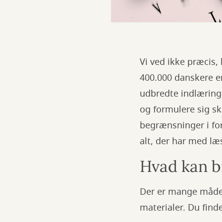
Vi ved ikke præcis
400.000 danskere er
udbredte indlærings
og formulere sig sk
begrænsninger i forh
alt, der har med læ
Hvad kan bi
Der er mange måder
materialer. Du find