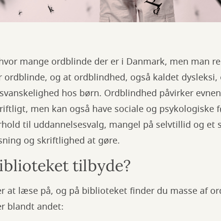
, hvor mange ordblinde der er i Danmark, men man re
 ordblinde, og at ordblindhed, også kaldet dysleksi,
vanskelighed hos børn. Ordblindhed påvirker evnen t
riftligt, men kan også have sociale og psykologiske f
old til uddannelsesvalg, mangel på selvtillid og et st
sning og skriftlighed at gøre.
blioteket tilbyde?
 at læse på, og på biblioteket finder du masse af or
er blandt andet: