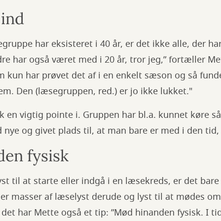
 ind
ruppe har eksisteret i 40 år, er det ikke alle, der h
e har også været med i 20 år, tror jeg,” fortæller Met
m kun har prøvet det af i en enkelt sæson og så funde
em. Den (læsegruppen, red.) er jo ikke lukket."
sk en vigtig pointe i. Gruppen har bl.a. kunnet køre s
 nye og givet plads til, at man bare er med i den tid,
en fysisk
st til at starte eller indgå i en læsekreds, er det bar
r er masser af læselyst derude og lyst til at mødes o
l det har Mette også et tip: ”Mød hinanden fysisk. I t