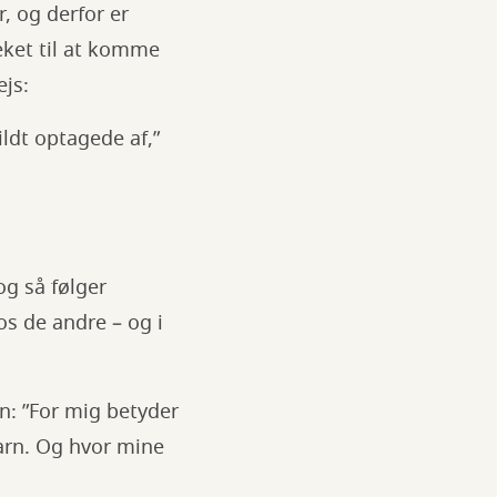
 og derfor er
teket til at komme
js:
ldt optagede af,”
og så følger
os de andre – og i
n: ”For mig betyder
barn. Og hvor mine