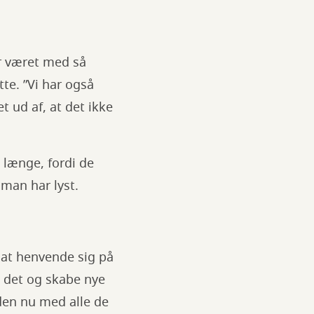
ar været med så
te. ”Vi har også
t ud af, at det ikke
å længe, fordi de
 man har lyst.
e at henvende sig på
m det og skabe nye
iden nu med alle de