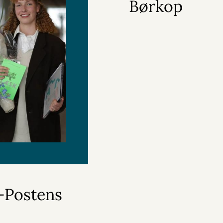
Børkop
s-Postens