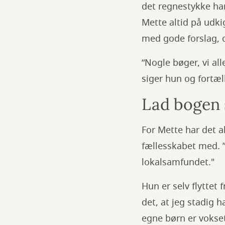
det regnestykke ha
Mette altid på udkig
med gode forslag, 
“Nogle bøger, vi al
siger hun og fortæl
Lad bogen 
For Mette har det a
fællesskabet med. ”
lokalsamfundet."
Hun er selv flyttet
det, at jeg stadig h
egne børn er vokset