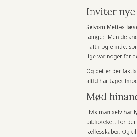
Inviter nye
Selvom Mettes læseg
længe: "Men de andr
haft nogle inde, so
lige var noget for d
Og det er der fakti
altid har taget imod
Mød hinand
Hvis man selv har ly
biblioteket. For de
fællesskaber. Og ti