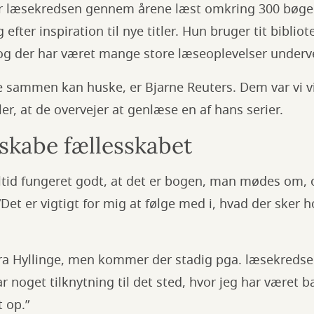
r læsekredsen gennem årene læst omkring 300 bøger,
 efter inspiration til nye titler. Hun bruger tit biblio
og der har været mange store læseoplevelser underve
le sammen kan huske, er Bjarne Reuters. Dem var vi vi
ler, at de overvejer at genlæse en af hans serier.
skabe fællesskabet
ltid fungeret godt, at det er bogen, man mødes om, 
Det er vigtigt for mig at følge med i, hvad der sker h
 fra Hyllinge, men kommer der stadig pga. læsekredse
ar noget tilknytning til det sted, hvor jeg har været 
 op.”