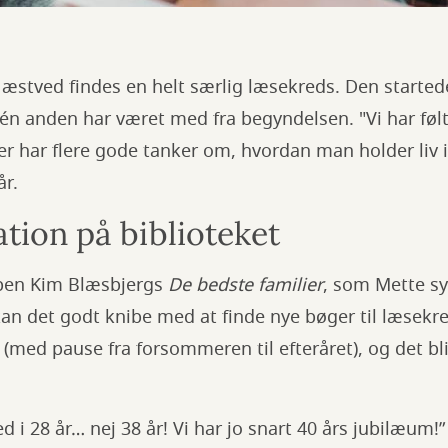
 Næstved findes en helt særlig læsekreds. Den started
én anden har været med fra begyndelsen. "Vi har følt
der har flere gode tanker om, hvordan man holder liv 
r.
ation på biblioteket
ppen Kim Blæsbjergs
De bedste familier
, som Mette s
 kan det godt knibe med at finde nye bøger til læsek
med pause fra forsommeren til efteråret), og det bliv
d i 28 år… nej 38 år! Vi har jo snart 40 års jubilæum!”