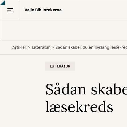
Gå
Vejle Bibliotekerne
til
hovedindhold
Artikler
Litteratur
Sådan skaber du en livslang læsekre
LITTERATUR
Sådan skabe
læsekreds