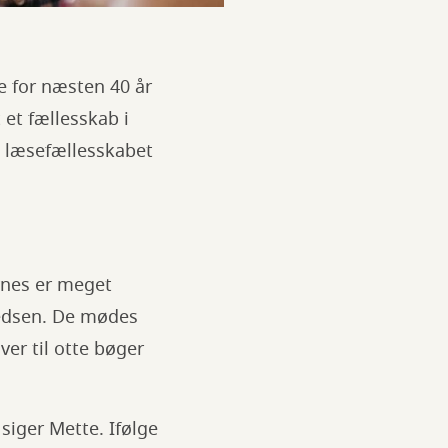
e for næsten 40 år
 et fællesskab i
i læsefællesskabet
ynes er meget
redsen. De mødes
er til otte bøger
 siger Mette. Ifølge