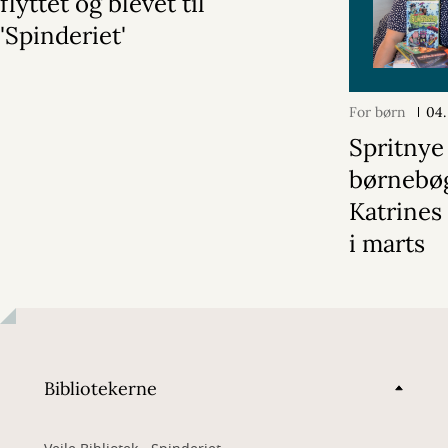
flyttet og blevet til
'Spinderiet'
For børn
04.
Spritnye
børnebø
Katrines
i marts
Bibliotekerne