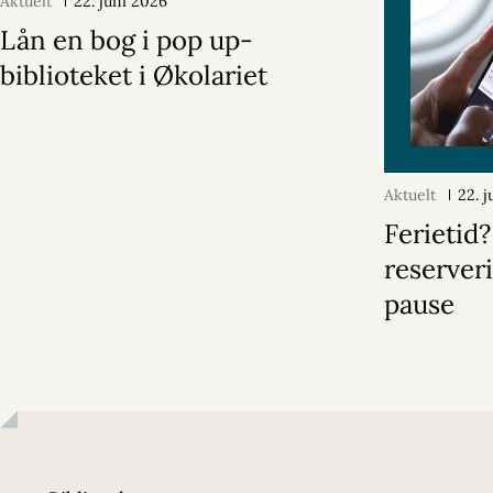
Aktuelt
22. juni 2026
Lån en bog i pop up-
biblioteket i Økolariet
Aktuelt
22. 
Ferietid
reserver
pause