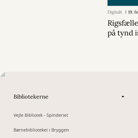
Digitalt
19. 
Rigsfæll
på tynd i
Bibliotekerne
Vejle Bibliotek - Spinderiet
Børnebiblioteket i Bryggen