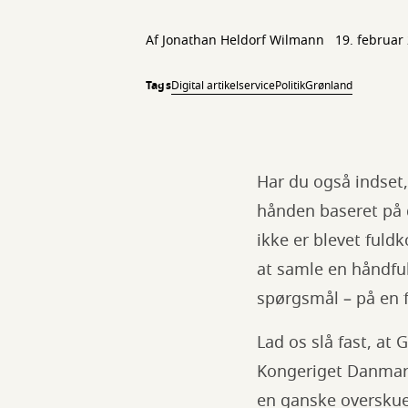
Af
Jonathan Heldorf Wilmann
19. februar
Tags
Digital artikelservice
Politik
Grønland
Har du også indset
hånden baseret på d
ikke er blevet ful
at samle en håndful
spørgsmål – på en f
Lad os slå fast, at
Kongeriget Danmark
en ganske overskuel