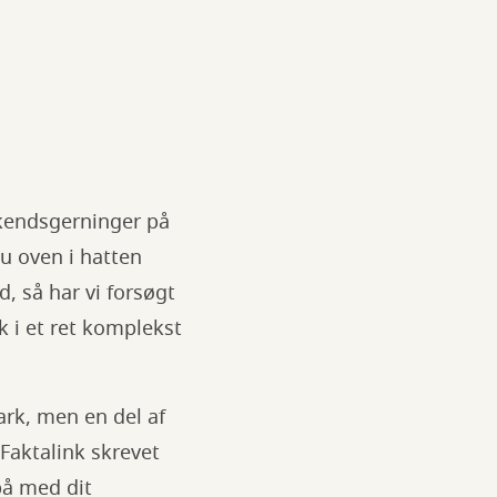
 kendsgerninger på
du oven i hatten
, så har vi forsøgt
k i et ret komplekst
ark, men en del af
aktalink skrevet
på med dit