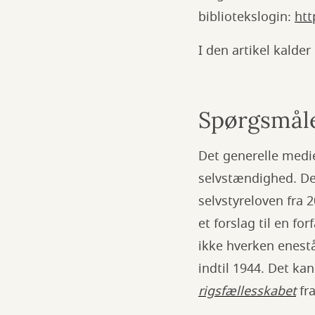
bibliotekslogin:
htt
I den artikel kalder
Spørgsmåle
Det generelle medie
selvstændighed. Der
selvstyreloven fra
et forslag til en f
ikke hverken enest
indtil 1944. Det ka
rigsfællesskabet
fra