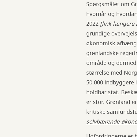
Spørgsmålet om Grø
hvornår og hvordan?
2022
[link længere
grundige overvejels
økonomisk afhængig
grønlandske regerin
område og dermed og
størrelse med Norge
50.000 indbyggere i
holdbar stat. Besk
er stor. Grønland e
kritiske samfundsf
selvbærende økono
Udfordringerne er b