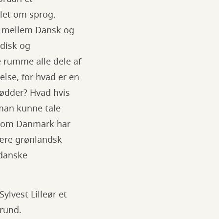
let om sprog,
jer mellem Dansk og
idisk og
 rumme alle dele af
lse, for hvad er en
rødder? Hvad hvis
man kunne tale
rsom Danmark har
være grønlandsk
 danske
ylvest Lilleør et
rund.