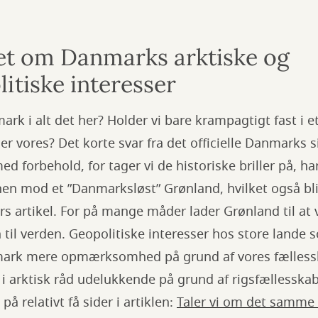
t om Danmarks arktiske og
itiske interesser
rk i alt det her? Holder vi bare krampagtigt fast i et
et er vores? Det korte svar fra det officielle Danmarks s
 forbehold, for tager vi de historiske briller på, h
hen mod et ”Danmarksløst” Grønland, hvilket også bli
ørs artikel. For på mange måder lader Grønland til at
il verden. Geopolitiske interesser hos store lande 
mark mere opmærksomhed på grund af vores fælles
i arktisk råd udelukkende på grund af rigsfællesska
på relativt få sider i artiklen:
Taler vi om det samme 