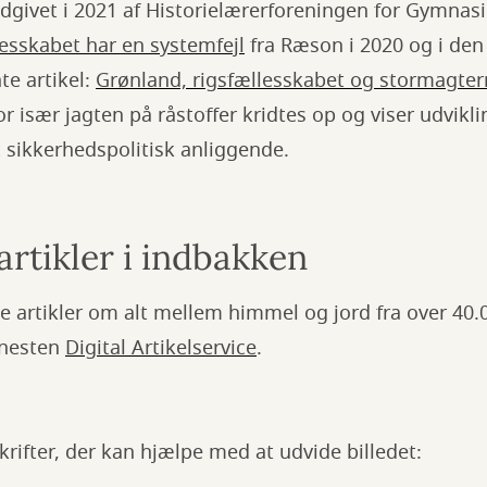
givet i 2021 af Historielærerforeningen for Gymnasi
esskabet har en systemfejl
fra Ræson i 2020 og i den
te artikel:
Grønland, rigsfællesskabet og stormagter
r især jagten på råstoffer kridtes op og viser udvik
t sikkerhedspolitisk anliggende.
 artikler i indbakken
e artikler om alt mellem himmel og jord fra over 40
enesten
Digital Artikelservice
.
krifter, der kan hjælpe med at udvide billedet: