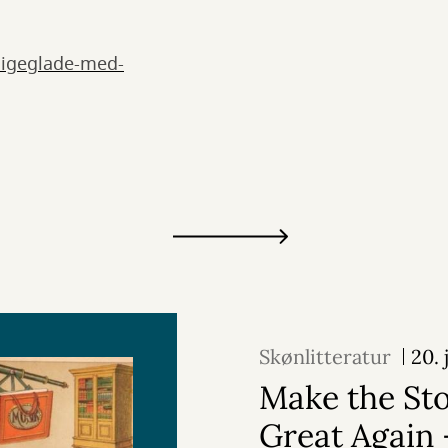
-ligeglade-med-
Skønlitteratur
20. 
Make the Sto
Great Again 