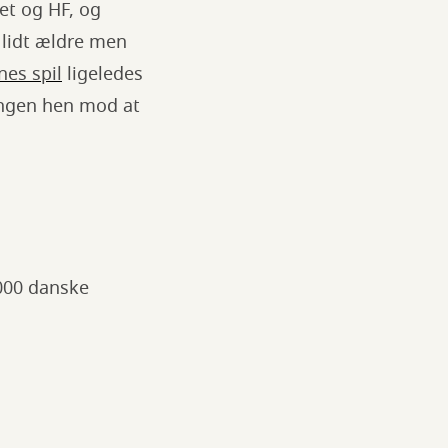
et og HF, og
 lidt ældre men
nes spil
ligeledes
lingen hen mod at
.000 danske