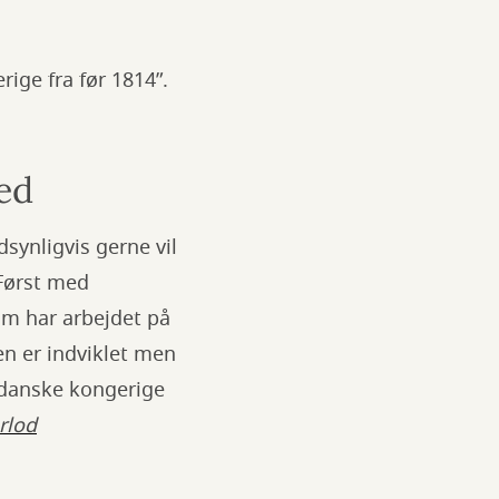
rige fra før 1814”.
ed
synligvis gerne vil
 Først med
om har arbejdet på
nen er indviklet men
 danske kongerige
orlod