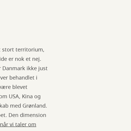
 stort territorium,
ide er nok et nej.
ar Danmark ikke just
ver behandlet i
 være blevet
som USA, Kina og
skab med Grønland.
bet. Den dimension
når vi taler om