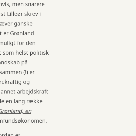
hvis, men snarere
 Lilleør skrev i
kræver ganske
et er Grønland
muligt for den
 som helst politisk
landskab på
 sammen (!) er
rekraftig og
dannet arbejdskraft
lde en lang række
Grønland, en
Samfundsøkonomen.
ordan et