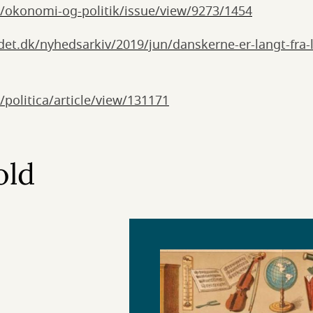
dk/okonomi-og-politik/issue/view/9273/1454
adet.dk/nyhedsarkiv/2019/jun/danskerne-er-langt-fra
k/politica/article/view/131171
old