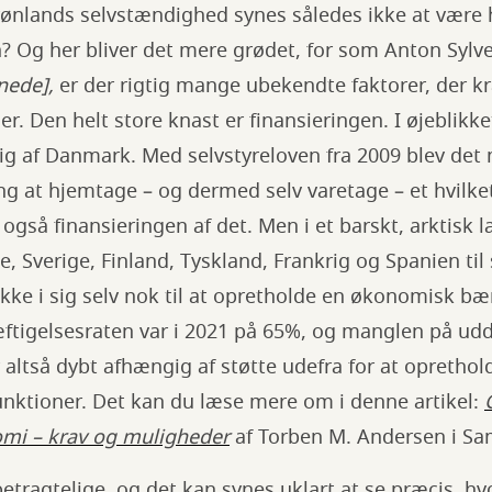
nlands selvstændighed synes således ikke at være 
 Og her bliver det mere grødet, for som Anton Sylvest
 nede],
er der rigtig mange ubekendte faktorer, der 
er. Den helt store knast er finansieringen. I øjeblikk
 af Danmark. Med selvstyreloven fra 2009 blev det 
g at hjemtage – og dermed selv varetage – et hvilket
så finansieringen af det. Men i et barskt, arktisk 
, Sverige, Finland, Tyskland, Frankrig og Spanien til
kke i sig selv nok til at opretholde en økonomisk bæ
æftigelsesraten var i 2021 på 65%, og manglen på ud
r altså dybt afhængig af støtte udefra for at opretho
unktioner. Det kan du læse mere om i denne artikel:
mi – krav og muligheder
af Torben M. Andersen i 
etragtelige, og det kan synes uklart at se præcis, hv