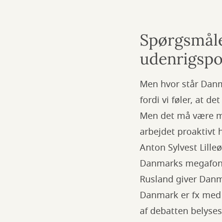
Spørgsmåle
udenrigspol
Men hvor står Danma
fordi vi føler, at d
Men det må være med
arbejdet proaktivt 
Anton Sylvest Lille
Danmarks megafon t
Rusland giver Dan
Danmark er fx med 
af debatten belyses 