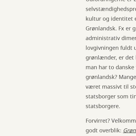
selvstændighedspro
kultur og identitet
Grønlandsk. Fx er g
administrativ dime
lovgivningen fuldt 
grønlænder, er det 
man har to danske 
grønlandsk? Mange 
været massivt til 
statsborger som ti
statsborgere.
Forvirret? Velkomme
godt overblik:
Grøn