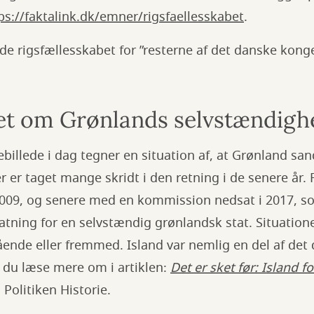
ps://faktalink.dk/emner/rigsfaellesskabet
.
 de rigsfællesskabet for ”resterne af det danske konge
t om Grønlands selvstændigh
billede i dag tegner en situation af, at Grønland sand
 er taget mange skridt i den retning i de senere år.
 2009, og senere med en kommission nedsat i 2017, s
orfatning for en selvstændig grønlandsk stat. Situatio
ående eller fremmed. Island var nemlig en del af det
n du læse mere om i artiklen:
Det er sket før: Island f
 Politiken Historie.