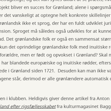
jekt bliver en succes for Grønland; alene i spørgsmå
 er det vanskeligt at optegne helt konkrete skillelin
rønlandsk ikke et sprog, der har en fuldt udviklet jur
nsion. Sproget må således også udvikles for at kunne
ud. Det grønlandske folk er også en sammensat større
kun det oprindelige grønlandske folk med inuitiske 
forældre, men er født og opvokset i Grønland? Skal 
har blandede europæiske og inuitiske rødder, efte
stede i Grønland siden 1721. Desuden kan man ikke 
ngene står, derimod er alle grønlændere automatisk
n i klubben. Heldigvis giver denne artikel fra Anton S
land efter rigsfællesskabet
fra kulturmagasinet Bagg