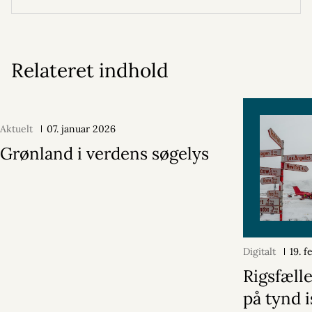
Relateret indhold
Aktuelt
07. januar 2026
Grønland i verdens søgelys
Digitalt
19. 
Rigsfæll
på tynd i