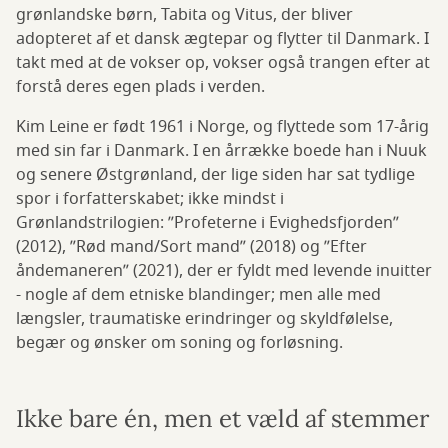
grønlandske børn, Tabita og Vitus, der bliver
adopteret af et dansk ægtepar og flytter til Danmark. I
takt med at de vokser op, vokser også trangen efter at
forstå deres egen plads i verden.
Kim Leine er født 1961 i Norge, og flyttede som 17-årig
med sin far i Danmark. I en årrække boede han i Nuuk
og senere Østgrønland, der lige siden har sat tydlige
spor i forfatterskabet; ikke mindst i
Grønlandstrilogien: ”Profeterne i Evighedsfjorden”
(2012), ”Rød mand/Sort mand” (2018) og ”Efter
åndemaneren” (2021), der er fyldt med levende inuitter
- nogle af dem etniske blandinger; men alle med
længsler, traumatiske erindringer og skyldfølelse,
begær og ønsker om soning og forløsning.
Ikke bare én, men et væld af stemmer