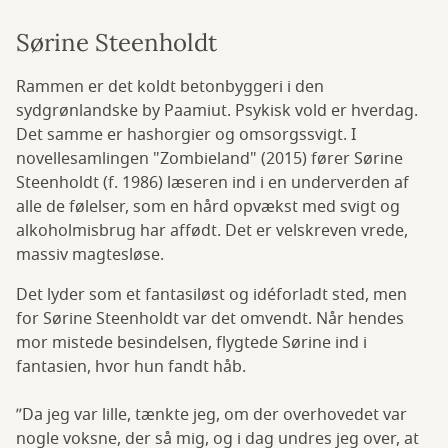
Sørine Steenholdt
Rammen er det koldt betonbyggeri i den
sydgrønlandske by Paamiut. Psykisk vold er hverdag.
Det samme er hashorgier og omsorgssvigt. I
novellesamlingen "Zombieland" (2015) fører Sørine
Steenholdt (f. 1986) læseren ind i en underverden af
alle de følelser, som en hård opvækst med svigt og
alkoholmisbrug har affødt. Det er velskreven vrede,
massiv magtesløse.
Det lyder som et fantasiløst og idéforladt sted, men
for Sørine Steenholdt var det omvendt. Når hendes
mor mistede besindelsen, flygtede Sørine ind i
fantasien, hvor hun fandt håb.
”Da jeg var lille, tænkte jeg, om der overhovedet var
nogle voksne, der så mig, og i dag undres jeg over, at