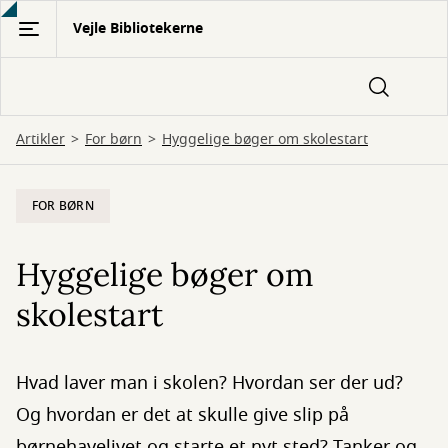
Gå
Vejle Bibliotekerne
til
hovedindhold
Artikler
For børn
Hyggelige bøger om skolestart
FOR BØRN
Hyggelige bøger om
skolestart
Hvad laver man i skolen? Hvordan ser der ud?
Og hvordan er det at skulle give slip på
børnehavelivet og starte et nyt sted? Tanker og