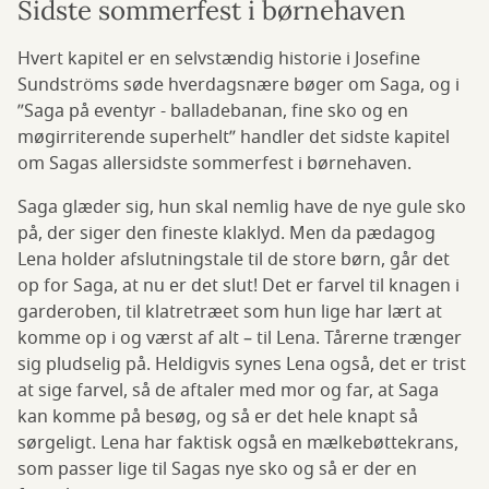
Sidste sommerfest i børnehaven
Hvert kapitel er en selvstændig historie i Josefine
Sundströms søde hverdagsnære bøger om Saga, og i
”Saga på eventyr - balladebanan, fine sko og en
møgirriterende superhelt” handler det sidste kapitel
om Sagas allersidste sommerfest i børnehaven.
Saga glæder sig, hun skal nemlig have de nye gule sko
på, der siger den fineste klaklyd. Men da pædagog
Lena holder afslutningstale til de store børn, går det
op for Saga, at nu er det slut! Det er farvel til knagen i
garderoben, til klatretræet som hun lige har lært at
komme op i og værst af alt – til Lena. Tårerne trænger
sig pludselig på. Heldigvis synes Lena også, det er trist
at sige farvel, så de aftaler med mor og far, at Saga
kan komme på besøg, og så er det hele knapt så
sørgeligt. Lena har faktisk også en mælkebøttekrans,
som passer lige til Sagas nye sko og så er der en