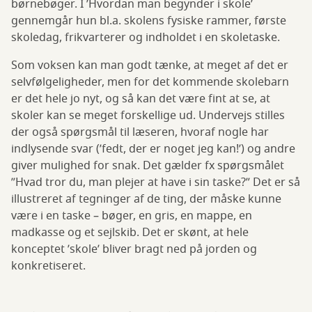
børnebøger. I ’Hvordan man begynder i skole’
gennemgår hun bl.a. skolens fysiske rammer, første
skoledag, frikvarterer og indholdet i en skoletaske.
Som voksen kan man godt tænke, at meget af det er
selvfølgeligheder, men for det kommende skolebarn
er det hele jo nyt, og så kan det være fint at se, at
skoler kan se meget forskellige ud. Undervejs stilles
der også spørgsmål til læseren, hvoraf nogle har
indlysende svar (’fedt, der er noget jeg kan!’) og andre
giver mulighed for snak. Det gælder fx spørgsmålet
”Hvad tror du, man plejer at have i sin taske?” Det er så
illustreret af tegninger af de ting, der måske kunne
være i en taske – bøger, en gris, en mappe, en
madkasse og et sejlskib. Det er skønt, at hele
konceptet ’skole’ bliver bragt ned på jorden og
konkretiseret.